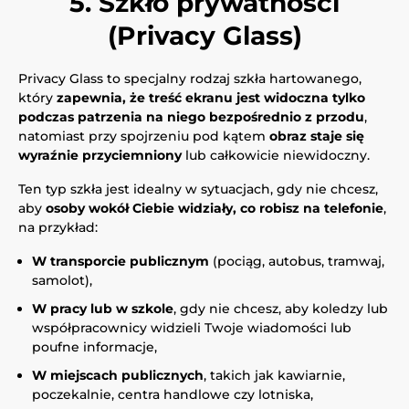
5. Szkło prywatności
(Privacy Glass)
Privacy Glass to specjalny rodzaj szkła hartowanego,
który
zapewnia, że treść ekranu jest widoczna tylko
podczas patrzenia na niego bezpośrednio z przodu
,
natomiast przy spojrzeniu pod kątem
obraz staje się
wyraźnie przyciemniony
lub całkowicie niewidoczny.
Ten typ szkła jest idealny w sytuacjach, gdy nie chcesz,
aby
osoby wokół Ciebie widziały, co robisz na telefonie
,
na przykład:
W transporcie publicznym
(pociąg, autobus, tramwaj,
samolot),
W pracy lub w szkole
, gdy nie chcesz, aby koledzy lub
współpracownicy widzieli Twoje wiadomości lub
poufne informacje,
W miejscach publicznych
, takich jak kawiarnie,
poczekalnie, centra handlowe czy lotniska,