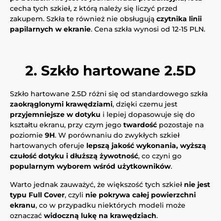
cecha tych szkieł, z którą należy się liczyć przed
zakupem. Szkła te również nie obsługują
czytnika linii
papilarnych w ekranie
. Cena szkła wynosi od 12-15 PLN.
2. Szkło hartowane 2.5D
Szkło hartowane 2.5D różni się od standardowego szkła
zaokrąglonymi krawędziami
, dzięki czemu jest
przyjemniejsze w dotyku
i lepiej dopasowuje się do
kształtu ekranu, przy czym jego
twardość
pozostaje na
poziomie
9H
. W porównaniu do zwykłych szkieł
hartowanych oferuje
lepszą jakość wykonania, wyższą
czułość dotyku i dłuższą żywotność
, co czyni go
popularnym wyborem wśród użytkowników
.
Warto jednak zauważyć, że większość tych szkieł
nie jest
typu Full Cover
, czyli
nie pokrywa całej powierzchni
ekranu
, co w przypadku niektórych modeli może
oznaczać
widoczną lukę na krawędziach
.