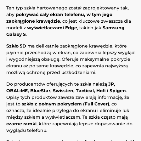
Ten typ szkła hartowanego został zaprojektowany tak,
aby
pokrywać cały ekran telefonu, w tym jego
zaokrąglone krawędzie
, co jest kluczowe zwłaszcza dla
modeli z
wyświetlaczami Edge
, takich jak
Samsung
Galaxy S
.
Szkło 5D
ma delikatnie zaokrąglone krawędzie, które
płynnie przechodzą w ekran, co zapewnia lepszy wygląd
i wygodniejszą obsługę. Oferuje maksymalne pokrycie
ekranu aż po same krawędzie, co zapewnia najwyższą
możliwą ochronę przed uszkodzeniami.
Do producentów oferujących te szkła należą
JP,
OBAL:ME, BlueStar, Swissten, Tactical, Hofi i Spigen
.
Opisy tych produktów zawsze zawierają informację, że
jest to
szkło z pełnym pokryciem (Full Cover)
, co
oznacza, że idealnie przylega do ekranu i eliminuje luki
między szkłem a wyświetlaczem. Te szkła często mają
czarne ramki
, które zapewniają lepsze dopasowanie do
wyglądu telefonu.