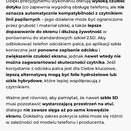
Dzięki precyzyjnemu wykonaniu oferują
wysoką czułość
dotyku
(co zapewnia wygodną obsługę telefonu, ale
nie
oznacza automatycznie kompatybilności z czytnikiem
linii papilarnych
– jego działanie może być ograniczone
przez grubość i materiał szkła), a także
lepsze
dopasowanie do ekranu i dłuższą żywotność
w
porównaniu do standardowych szkieł 2.5D. Aby
odblokować telefon odciskiem palca, po aplikacji szkła
konieczne jest
ponowne zapisanie odcisku
i
zwiększenie czułości ekranu
, jednak
nawet wtedy nie
można zagwarantować skuteczności czytnika
. Jeśli
korzystanie z odcisku palca jest dla Ciebie kluczowe,
lepszą alternatywą mogą być folie hydrożelowe lub
szkła hybrydowe
, które lepiej współpracują z
czytnikiem.
Ważne jest również, aby pamiętać, że nawet
szkło 5D
musi pozostawić
wystarczającą przestrzeń na etui
,
dlatego
nie zawsze sięga aż po same krawędzie
ekranu
. Dokładny zakres pokrycia szkła może się różnić
w zależności od modelu telefonu i producenta.