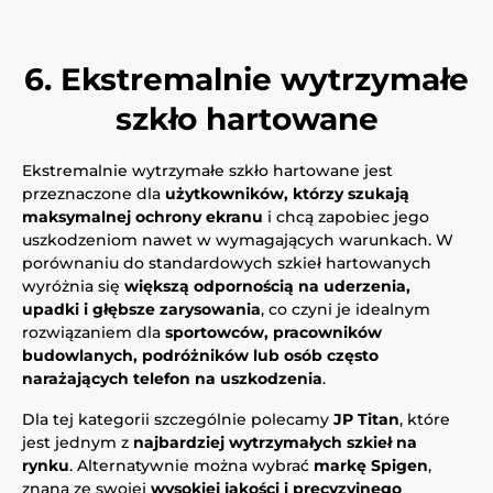
6. Ekstremalnie wytrzymałe
szkło hartowane
Ekstremalnie wytrzymałe szkło hartowane jest
przeznaczone dla
użytkowników, którzy szukają
maksymalnej ochrony ekranu
i chcą zapobiec jego
uszkodzeniom nawet w wymagających warunkach. W
porównaniu do standardowych szkieł hartowanych
wyróżnia się
większą odpornością na uderzenia,
upadki i głębsze zarysowania
, co czyni je idealnym
rozwiązaniem dla
sportowców, pracowników
budowlanych, podróżników lub osób często
narażających telefon na uszkodzenia
.
Dla tej kategorii szczególnie polecamy
JP Titan
, które
jest jednym z
najbardziej wytrzymałych szkieł na
rynku
. Alternatywnie można wybrać
markę Spigen
,
znaną ze swojej
wysokiej jakości i precyzyjnego