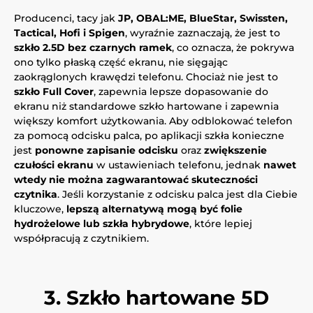
Producenci, tacy jak
JP, OBAL:ME, BlueStar, Swissten,
Tactical, Hofi i Spigen
, wyraźnie zaznaczają, że jest to
szkło 2.5D bez czarnych ramek
, co oznacza, że pokrywa
ono tylko płaską część ekranu, nie sięgając
zaokrąglonych krawędzi telefonu. Chociaż nie jest to
szkło Full Cover
, zapewnia lepsze dopasowanie do
ekranu niż standardowe szkło hartowane i zapewnia
większy komfort użytkowania. Aby odblokować telefon
za pomocą odcisku palca, po aplikacji szkła konieczne
jest
ponowne zapisanie odcisku
oraz
zwiększenie
czułości ekranu
w ustawieniach telefonu, jednak
nawet
wtedy nie można zagwarantować skuteczności
czytnika
. Jeśli korzystanie z odcisku palca jest dla Ciebie
kluczowe,
lepszą alternatywą mogą być folie
hydrożelowe lub szkła hybrydowe
, które lepiej
współpracują z czytnikiem.
3. Szkło hartowane 5D