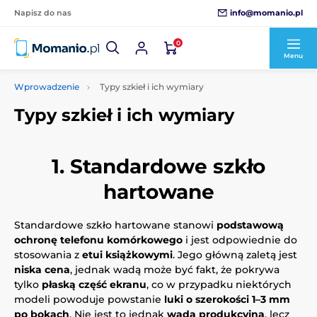
info@momanio.pl
Napisz do nas
0
Menu
Wprowadzenie
Typy szkieł i ich wymiary
Typy szkieł i ich wymiary
1. Standardowe szkło
hartowane
Standardowe szkło hartowane stanowi
podstawową
ochronę telefonu komórkowego
i jest odpowiednie do
stosowania z
etui książkowymi
. Jego główną zaletą jest
niska cena
, jednak wadą może być fakt, że pokrywa
tylko
płaską część ekranu
, co w przypadku niektórych
modeli powoduje powstanie
luki o szerokości 1–3 mm
po bokach
. Nie jest to jednak
wada produkcyjna
, lecz