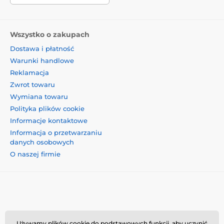
Wszystko o zakupach
Dostawa i płatność
Warunki handlowe
Reklamacja
Zwrot towaru
Wymiana towaru
Polityka plików cookie
Informacje kontaktowe
Informacja o przetwarzaniu
danych osobowych
O naszej firmie
Momanio s.r.o., Okružní 361/14, 74718, Píšť, Czechy,
Używamy plików cookie do podstawowych funkcji, aby uczynić