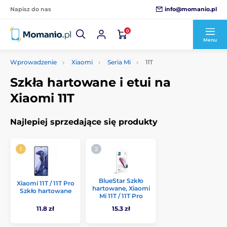
info@momanio.pl
Napisz do nas
0
Menu
Wprowadzenie
Xiaomi
Seria Mi
11T
Szkła hartowane i etui na
Xiaomi 11T
Najlepiej sprzedające się produkty
BlueStar Szkło
Xiaomi 11T / 11T Pro
hartowane, Xiaomi
Szkło hartowane
Mi 11T / 11T Pro
11.8 zł
15.3 zł