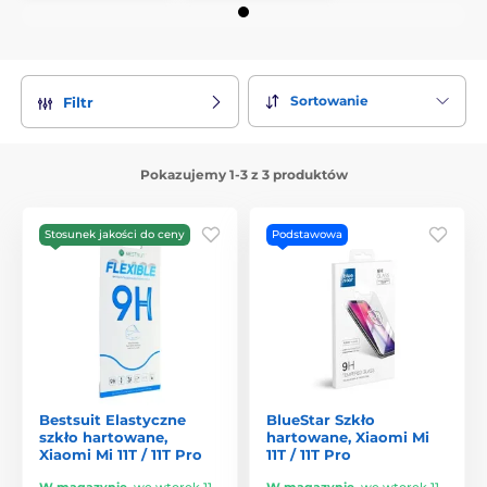
Sortowanie
Filtr
Pokazujemy 1-3 z 3 produktów
Stosunek jakości do ceny
Podstawowa
Bestsuit Elastyczne
BlueStar Szkło
szkło hartowane,
hartowane, Xiaomi Mi
Xiaomi Mi 11T / 11T Pro
11T / 11T Pro
W magazynie
,
we wtorek 11.
W magazynie
,
we wtorek 11.