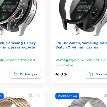
tch, Samsung Galaxy
Etui JP Watch, Samsung Gal
0 mm, przezroczyste
Watch 7, 44 mm, czarny
ie
,
w poniedziałek 10.
W magazynie
,
w poniedziałek
8. u Ciebie
41.0 zł
Do koszyka
Do kos
a
Podstawowa