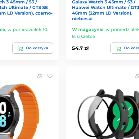
ch 3 45mm / S3 /
Galaxy Watch 3 45mm / S3 /
ch Ultimate / GT3 SE
Huawei Watch Ultimate / GT3
 LD Version), czarno-
46mm (22mm LD Version),
niebieski
ie
,
w poniedziałek 10.
W magazynie
,
w poniedziałek
8. u Ciebie
54.7 zł
Do koszyka
Do kos