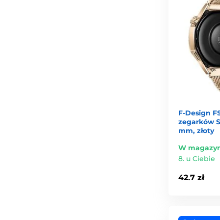
F-Design F
zegarków 
mm, złoty
W magazyn
8. u Ciebie
42.7 zł