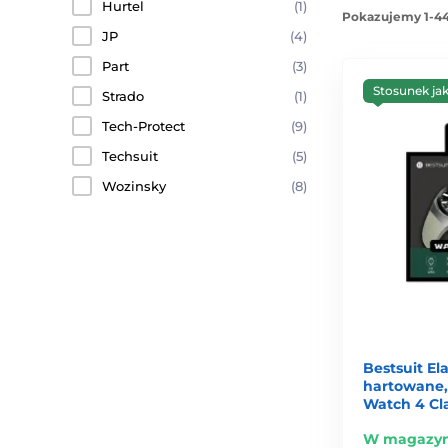
Hurtel
(1)
Pokazujemy 1-44
JP
(4)
Part
(3)
Stosunek ja
Strado
(1)
Tech-Protect
(9)
Techsuit
(5)
Wozinsky
(8)
Bestsuit El
hartowane,
Watch 4 Cl
W magazyn