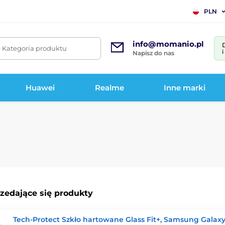
PLN
info@momanio.pl
. Kategoria produktu
Napisz do nas
Huawei
Realme
Inne marki
rzedające się produkty
Tech-Protect Szkło hartowane Glass Fit+, Samsung Galax