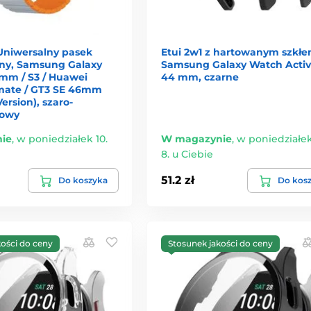
Uniwersalny pasek
Etui 2w1 z hartowanym szkł
ny, Samsung Galaxy
Samsung Galaxy Watch Activ
mm / S3 / Huawei
44 mm, czarne
mate / GT3 SE 46mm
rsion), szaro-
owy
ie
,
w poniedziałek 10.
W magazynie
,
w poniedziałek
8. u Ciebie
51.2 zł
Do koszyka
Do kos
kości do ceny
Stosunek jakości do ceny