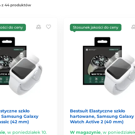
 z 44 produktów
kości do ceny
Stosunek jakości do ceny
astyczne szkło
Bestsuit Elastyczne szkło
 Samsung Galaxy
hartowane, Samsung Galaxy
assic (42 mm)
Watch Active 2 (40 mm)
ie
,
w poniedziałek 10.
W magazynie
,
w poniedziałek