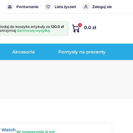
Porównanie
Lista życzeń
Zaloguj sie
0
Dodaj do koszyka artykuły za
120.0 zł
0.0 zł
i otrzymaj
darmową wysyłkę
Akcesoria
Pomysły na prezenty
y Watch
W magazynie 6 szt