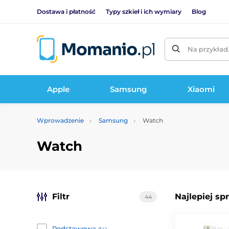
Dostawa i płatność
Typy szkieł i ich wymiary
Blog
Na przykład
Apple
Samsung
Xiaomi
Wprowadzenie
Samsung
Watch
Watch
Filtr
Najlepiej sp
44
Podstawowa