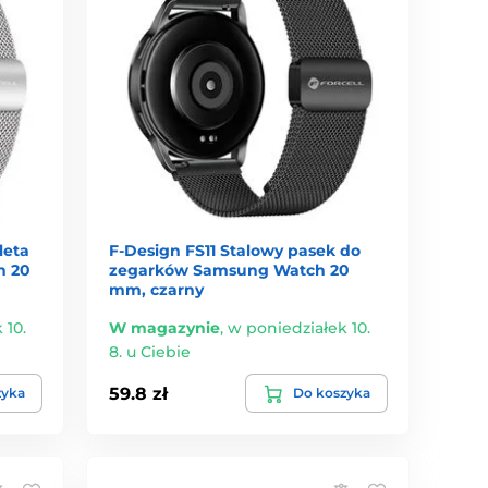
leta
F-Design FS11 Stalowy pasek do
h 20
zegarków Samsung Watch 20
mm, czarny
 10.
W magazynie
,
w poniedziałek 10.
8. u Ciebie
59.8 zł
zyka
Do koszyka