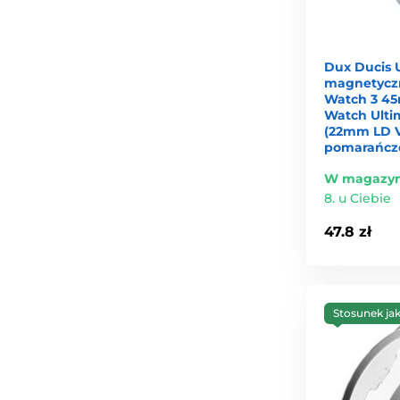
Dux Ducis 
magnetycz
Watch 3 45
Watch Ulti
(22mm LD Ve
pomarańcz
W magazyn
8. u Ciebie
47.8 zł
Stosunek ja