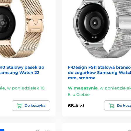
S10 Stalowy pasek do
F-Design FS11 Stalowa branso
Samsung Watch 22
do zegarków Samsung Watc
mm, srebrna
ie
,
w poniedziałek 10.
W magazynie
,
w poniedziałek
8. u Ciebie
68.4 zł
Do koszyka
Do kos