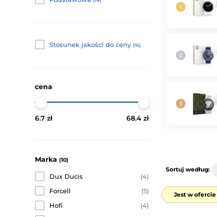
(14)
Stosunek jakości do ceny
(16)
cena
6.7 zł
68.4 zł
Marka
(10)
Sortuj według:
Dux Ducis
(4)
Forcell
(5)
Jest w oferci
Hofi
(4)