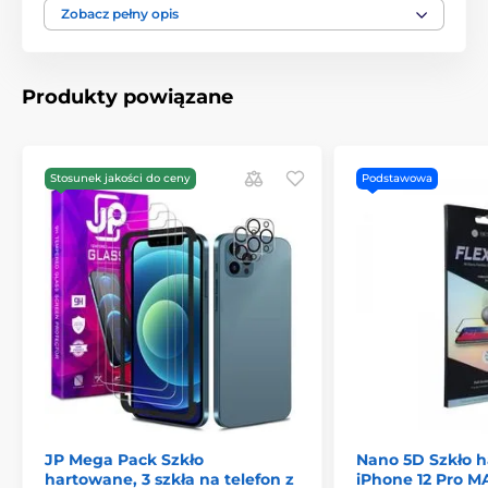
czemu idealnie przylega do ekranu i nie pozostawia
Zobacz pełny opis
pęcherzyków powietrza.
Zapewniona jest doskonała przejrzystość ekranu, która
zachowuje pełną funkcjonalność dotykową. Specjalna
Produkty powiązane
powłoka dodatkowo redukuje ślady palców na
wyświetlaczu.
Właściwości:
Stosunek jakości do ceny
Podstawowa
Klej: na całej powierzchni
Grubość: 0,3 mm
Materiał: szkło hartowane
Poziom ochrony: doskonały dzięki procesowi
wycinania
JP Mega Pack Szkło
Nano 5D Szkło 
hartowane, 3 szkła na telefon z
iPhone 12 Pro M