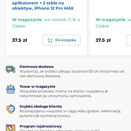
aplikatorem + 2 szkła na
obiektyw, iPhone 12 Pro MAX
W magazynie
,
we wtorek 11. 8. u
W magazynie
,
w
Ciebie
Ciebie
37.5 zł
37.5 zł
Do koszyka
Darmowa dostawa
Wystarczy, że zrobisz zakupy za ponad 120 zł i otrzymasz od
nas darmową dostawę.
Towar w magazynie
Wszystkie produkty mamy na stanie i wysyłamy je
natychmiast po otrzymaniu zamówienia.
Szybka obsługa klienta
Rozwiązujemy wszystko w ciągu kilku godzin, reklamacje,
pytania lub wymianę towaru.
Program lojalnościowy
Dla stałych klientów oferujemy ciekawe zniżki.