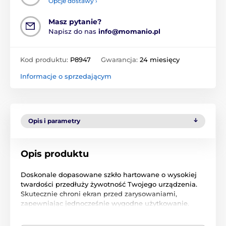
Opcje dostawy ›
Masz pytanie?
Napisz do nas
info@momanio.pl
Kod produktu:
P8947
Gwarancja:
24 miesięcy
Informacje o sprzedającym
Opis i parametry
Opis produktu
Doskonale dopasowane szkło hartowane o wysokiej
twardości przedłuży żywotność Twojego urządzenia.
Skutecznie chroni ekran przed zarysowaniami,
zapewniając jednocześnie wygodne użytkowanie.
Szkło jest pokryte klejem na całej powierzchni, dzięki