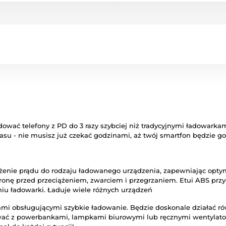
wać telefony z PD do 3 razy szybciej niż tradycyjnymi ładowarkam
su - nie musisz już czekać godzinami, aż twój smartfon będzie go
enie prądu do rodzaju ładowanego urządzenia, zapewniając optym
nę przed przeciążeniem, zwarciem i przegrzaniem. Etui ABS przyczy
iu ładowarki. Ładuje wiele różnych urządzeń
ami obsługującymi szybkie ładowanie. Będzie doskonale działać r
ać z powerbankami, lampkami biurowymi lub ręcznymi wentylatora