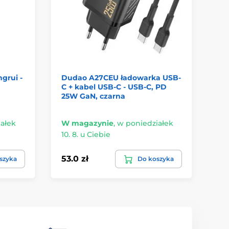
grui -
Dudao A27CEU ładowarka USB-
Fo
C + kabel USB-C - USB-C, PD
zł
25W GaN, czarna
Li
ła
ałek
W magazynie
,
w poniedziałek
W 
10. 8. u Ciebie
10.
53.0 zł
60
szyka
Do koszyka