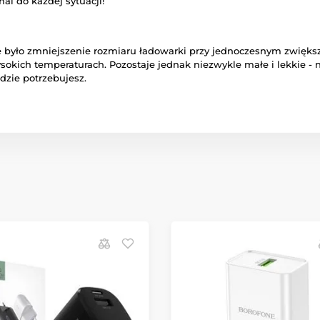
al do każdej sytuacji!
e było zmniejszenie rozmiaru ładowarki przy jednoczesnym zwiększe
okich temperaturach. Pozostaje jednak niezwykle małe i lekkie - n
dzie potrzebujesz.