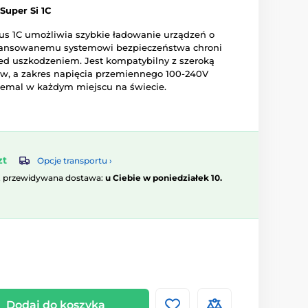
Super Si 1C
s 1C umożliwia szybkie ładowanie urządzeń o
wansowanemu systemowi bezpieczeństwa chroni
ed uszkodzeniem. Jest kompatybilny z szeroką
w, a zakres napięcia przemiennego 100-240V
iemal w każdym miejscu na świecie.
zt
Opcje transportu ›
, przewidywana dostawa:
u Ciebie w poniedziałek 10.
Dodaj do koszyka