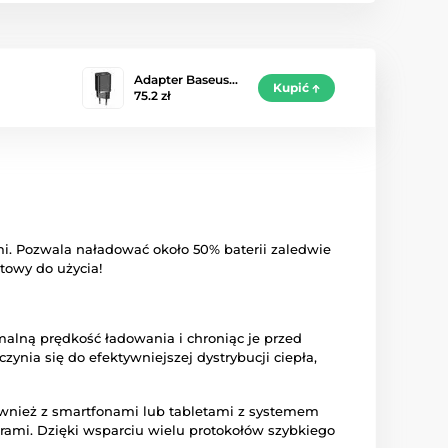
Adapter Baseus…
Kupić
75.2 zł
i. Pozwala naładować około 50% baterii zaledwie
towy do użycia!
alną prędkość ładowania i chroniąc je przed
nia się do efektywniejszej dystrybucji ciepła,
ównież z smartfonami lub tabletami z systemem
mi. Dzięki wsparciu wielu protokołów szybkiego