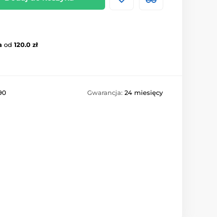
a
od
120.0 zł
90
Gwarancja:
24 miesięcy