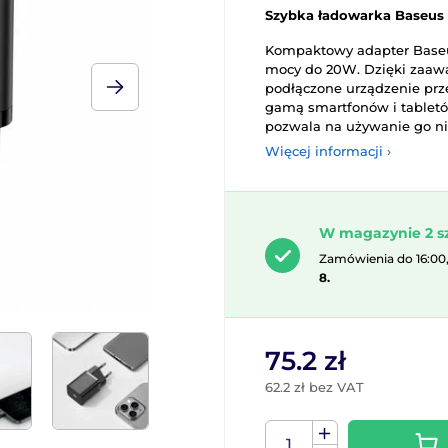
Szybka ładowarka Baseus 
Kompaktowy adapter Baseu
mocy do 20W. Dzięki zaa
podłączone urządzenie prz
gamą smartfonów i tabletó
pozwala na używanie go n
Więcej informacji ›
W magazynie 2 s
Zamówienia do 16:00
8.
75.2 zł
62.2 zł bez VAT