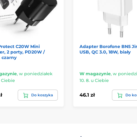
Protect C20W Mini
Adapter Borofone BN5 Jin
r, 2 porty, PD20W /
USB, QC 3.0, 18W, biały
 czarny
azynie
,
w poniedziałek
W magazynie
,
w poniedzi
u Ciebie
10. 8. u Ciebie
ł
46.1 zł
Do koszyka
Do ko