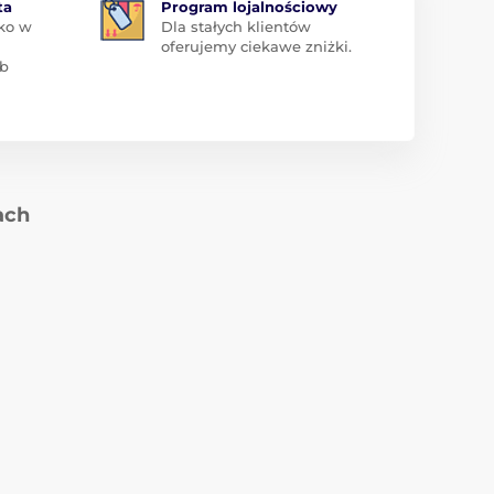
ta
Program lojalnościowy
ko w
Dla stałych klientów
oferujemy ciekawe zniżki.
ub
ach