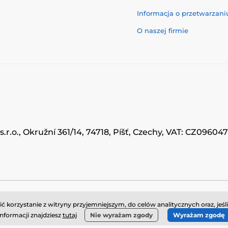
Informacja o przetwarzan
O naszej firmie
.r.o., Okružní 361/14, 74718, Píšť, Czechy, VAT: CZ0960
© 2026 www.momanio.pl ⦁ Utworzono e-sklep
SIMPLIA.cz
korzystanie z witryny przyjemniejszym, do celów analitycznych oraz, jeśl
informacji znajdziesz
tutaj
Nie wyrażam zgody
Wyrażam zgodę