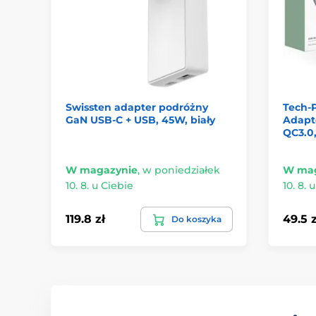
Swissten adapter podróżny
Tech-
GaN USB-C + USB, 45W, biały
Adapte
QC3.0,
W magazynie
,
w poniedziałek
W mag
10. 8. u Ciebie
10. 8. 
119.8 zł
49.5 z
Do koszyka