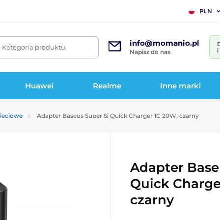
PLN
info@momanio.pl
. Kategoria produktu
Napisz do nas
Huawei
Realme
Inne marki
sieciowe
Adapter Baseus Super Si Quick Charger 1C 20W, czarny
Adapter Base
Quick Charge
czarny