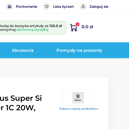
Porównanie
Lista życzeń
Zaloguj sie
0
Dodaj do koszyka artykuły za
120.0 zł
0.0 zł
i otrzymaj
darmową wysyłkę
Akcesoria
Pomysły na prezenty
us Super Si
r 1C 20W,
Zobacz więcej produktów ›