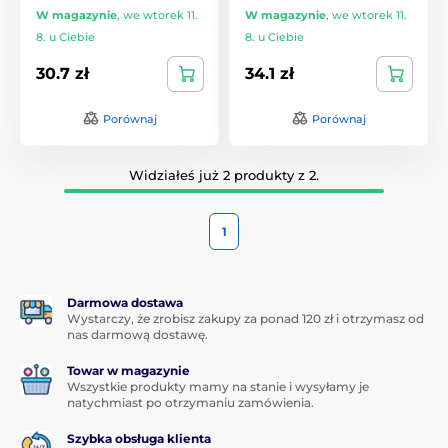
W magazynie
,
we wtorek 11.
W magazynie
,
we wtorek 11.
8. u Ciebie
8. u Ciebie
30.7 zł
34.1 zł
Porównaj
Porównaj
Widziałeś już 2 produkty z 2.
1
Darmowa dostawa
Wystarczy, że zrobisz zakupy za ponad 120 zł i otrzymasz od
nas darmową dostawę.
Towar w magazynie
Wszystkie produkty mamy na stanie i wysyłamy je
natychmiast po otrzymaniu zamówienia.
Szybka obsługa klienta