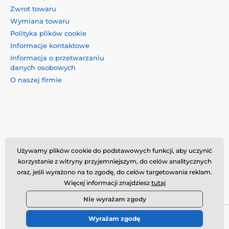
Zwrot towaru
Wymiana towaru
Polityka plików cookie
Informacje kontaktowe
Informacja o przetwarzaniu
danych osobowych
O naszej firmie
Momanio s.r.o., Okružní 361/14, 74718, Píšť, Czechy,
Używamy plików cookie do podstawowych funkcji, aby uczynić
VAT: CZ09604707, info@momanio.pl
korzystanie z witryny przyjemniejszym, do celów analitycznych
oraz, jeśli wyrażono na to zgodę, do celów targetowania reklam.
Więcej informacji znajdziesz
tutaj
Nie wyrażam zgody
Wyrażam zgodę
© 2026 www.momanio.pl ⦁ Utworzono e-sklep
SIMPLIA.cz