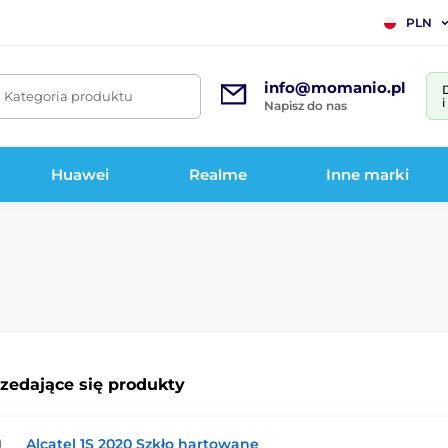
PLN
info@momanio.pl
. Kategoria produktu
Napisz do nas
Huawei
Realme
Inne marki
rzedające się produkty
Alcatel 1S 2020 Szkło hartowane