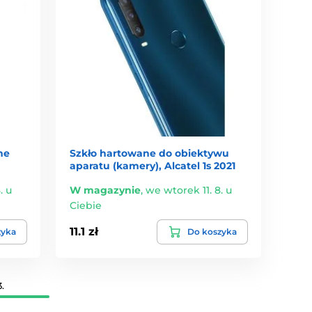
ne
Szkło hartowane do obiektywu
aparatu (kamery), Alcatel 1s 2021
. u
W magazynie
,
we wtorek 11. 8. u
Ciebie
11.1 zł
zyka
Do koszyka
.