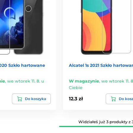
2020 Szkło hartowane
Alcatel 1s 2021 Szkło hartowa
ie
,
we wtorek 11. 8. u
W magazynie
,
we wtorek 11. 8
Ciebie
12.3 zł
Do koszyka
Do kos
Widziałeś już 3 produkty z 3