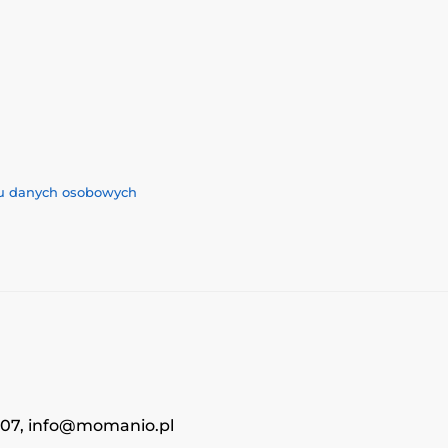
iu danych osobowych
4707, info@momanio.pl