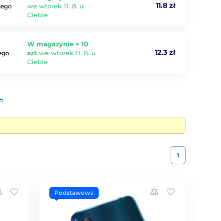
11.8 zł
we wtorek 11. 8. u
jego
Ciebie
W magazynie > 10
12.3 zł
szt
we wtorek 11. 8. u
jego
Ciebie
h
1
Podstawowa