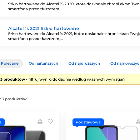
Szkło hartowane do Alcatel 1S 2020, które doskonale chroni ekran Two
smartfona przed tłuszczem,…
Alcatel 1s 2021 Szkło hartowane
Szkło hartowane do Alcatel 1s 2021, które doskonale chroni ekran Two
smartfona przed tłuszczem,…
Polecane
Od najtańszych
Od najdroższych
Od najnowszyc
e 3 produktów
- filtruj wyniki dokładnie według własnych wymagań.
z 3 produktów
a
Podstawowa