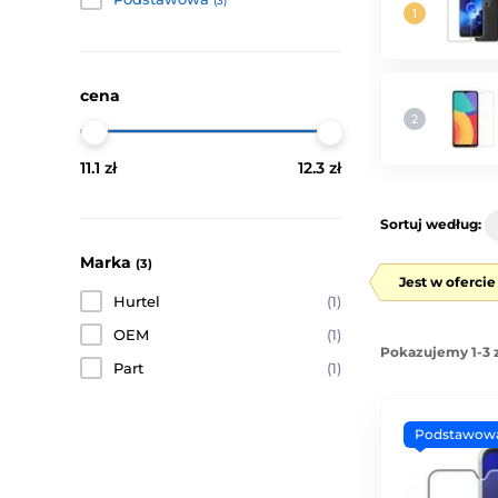
(3)
cena
11.1 zł
12.3 zł
Sortuj według:
Marka
(3)
Jest w oferci
Hurtel
(1)
OEM
(1)
Pokazujemy 1-3 
Part
(1)
Podstawow