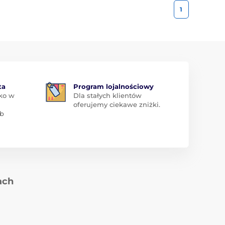
1
ta
Program lojalnościowy
ko w
Dla stałych klientów
oferujemy ciekawe zniżki.
ub
ach