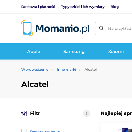
Dostawa i płatność
Typy szkieł i ich wymiary
Blog
Na przykład
Apple
Samsung
Xiaomi
Wprowadzenie
Inne marki
Alcatel
Alcatel
Filtr
Najlepiej sp
3
Podstawowa