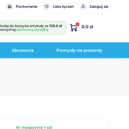
Porównanie
Lista życzeń
Zaloguj sie
0
Dodaj do koszyka artykuły za
120.0 zł
0.0 zł
i otrzymaj
darmową wysyłkę
Akcesoria
Pomysły na prezenty
W magazynie 1 szt