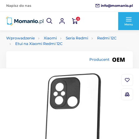
info@momanio.pl
Napisz do nas
0
Menu
Wprowadzenie
Xiaomi
Seria Redmi
Redmi 12C
Etui na Xiaomi Redmi 12C
Producent