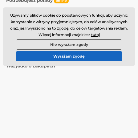
Potrzebujesz porady
offline
Obsługa klienta jest dostępna
Używamy plików cookie do podstawowych funkcji, aby uczynić
info@momanio.pl
korzystanie z witryny przyjemniejszym, do celów analitycznych
oraz, jeśli wyrażono na to zgodę, do celów targetowania reklam.
Gdzie nas znaleźć
Więcej informacji znajdziesz
tutaj
Polski
Nie wyrażam zgody
Wyrażam zgodę
Wszystko o zakupach
Dostawa i płatność
Warunki handlowe
Reklamacja
Zwrot towaru
Wymiana towaru
Polityka plików cookie
Informacje kontaktowe
Informacja o przetwarzaniu
danych osobowych