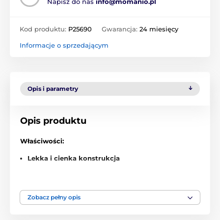
Napisz do nas
info@momanio.pl
Kod produktu:
P25690
Gwarancja:
24 miesięcy
Informacje o sprzedającym
Opis i parametry
Opis produktu
Właściwości:
Lekka i cienka konstrukcja
Podstawowa ochrona przed zarysowaniem
Stylowo czyste białe wykonanie
Zobacz pełny opis
Świetny wybór dla niewymagających
użytkowników za niską cenę