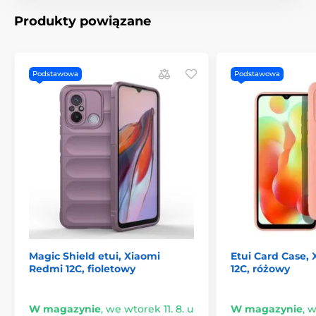
Produkty powiązane
Podstawowa
Podstawowa
Magic Shield etui, Xiaomi
Etui Card Case,
Redmi 12C, fioletowy
12C, różowy
W magazynie
,
we wtorek 11. 8. u
W magazynie
,
w