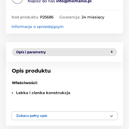
Napisz do nas
info@momanio.pl
Kod produktu:
P25686
Gwarancja:
24 miesięcy
Informacje o sprzedającym
Opis i parametry
Opis produktu
Właściwości:
Lekka i cienka konstrukcja
Podstawowa ochrona przed zarysowaniem
Stylowo czyste białe wykonanie
Zobacz pełny opis
Świetny wybór dla nieskomplikowanych
użytkowników za niską cenę