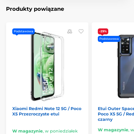
Produkty powiązane
Podstawowa
-29%
Podstawowa
Xiaomi Redmi Note 12 5G / Poco
Etui Outer Spac
X5 Przezroczyste etui
Poco X5 5G / Red
czarny
W magazynie
,
w
W magazynie
,
w poniedziałek