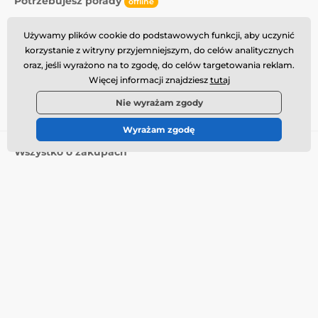
Potrzebujesz porady
offline
Obsługa klienta jest dostępna
Używamy plików cookie do podstawowych funkcji, aby uczynić
info@momanio.pl
korzystanie z witryny przyjemniejszym, do celów analitycznych
oraz, jeśli wyrażono na to zgodę, do celów targetowania reklam.
Gdzie nas znaleźć
Więcej informacji znajdziesz
tutaj
Polski
Nie wyrażam zgody
Wyrażam zgodę
Wszystko o zakupach
Dostawa i płatność
Warunki handlowe
Reklamacja
Zwrot towaru
Wymiana towaru
Polityka plików cookie
Informacje kontaktowe
Informacja o przetwarzaniu
danych osobowych