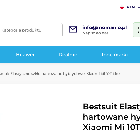
PLN
info@momanio.pl
. Kategoria produktu
Napisz do nas
Huawei
Realme
Inne marki
tsuit Elastyczne szkło hartowane hybrydowe, Xiaomi Mi 10T Lite
Bestsuit Elas
hartowane h
Xiaomi Mi 10T