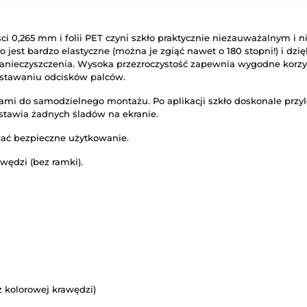
i 0,265 mm i folii PET czyni szkło praktycznie niezauważalnym i
o jest bardzo elastyczne (można je zgiąć nawet o 180 stopni!) i dzię
 zanieczyszczenia. Wysoka przezroczystość zapewnia wygodne korzys
stawaniu odcisków palców.
mi do samodzielnego montażu. Po aplikacji szkło doskonale przyl
ostawia żadnych śladów na ekranie.
wać bezpieczne użytkowanie.
wędzi (bez ramki).
z kolorowej krawędzi)