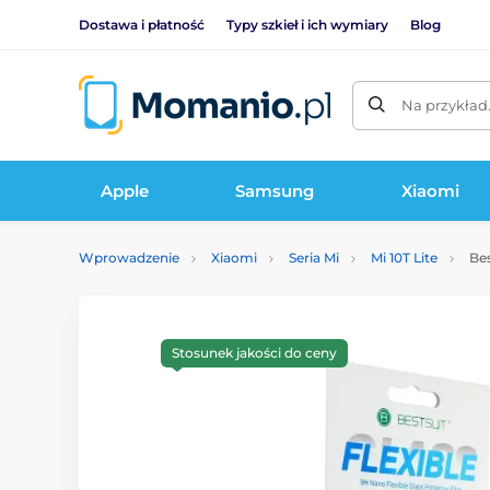
Dostawa i płatność
Typy szkieł i ich wymiary
Blog
Na przykład
Apple
Samsung
Xiaomi
Wprowadzenie
Xiaomi
Seria Mi
Mi 10T Lite
Bes
Stosunek jakości do ceny