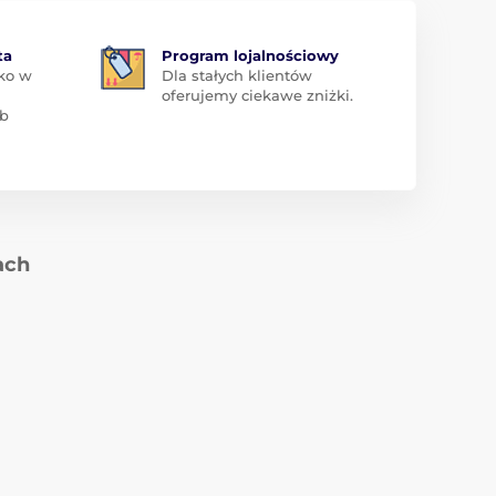
ta
Program lojalnościowy
ko w
Dla stałych klientów
oferujemy ciekawe zniżki.
ub
ach