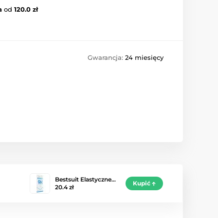
a
od
120.0 zł
Gwarancja:
24 miesięcy
Bestsuit Elastyczne…
Kupić
20.4 zł