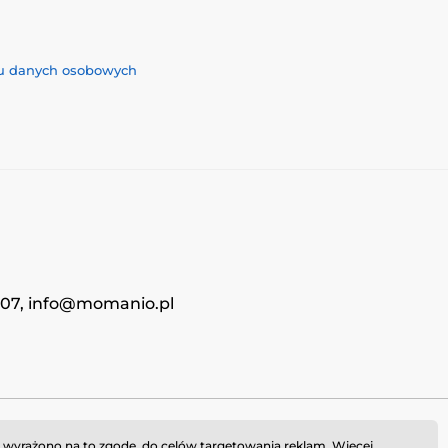
iu danych osobowych
4707, info@momanio.pl
i wyrażono na to zgodę, do celów targetowania reklam. Więcej