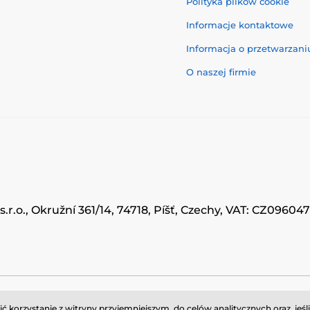
Polityka plików cookie
Informacje kontaktowe
Informacja o przetwarzan
O naszej firmie
.r.o., Okružní 361/14, 74718, Píšť, Czechy, VAT: CZ0960
© 2026 www.momanio.pl ⦁ Utworzono e-sklep
SIMPLIA.cz
korzystanie z witryny przyjemniejszym, do celów analitycznych oraz, jeśl