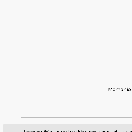
Momanio s
Używamy plików cookie do podstawowych funkcji, aby uczynić 