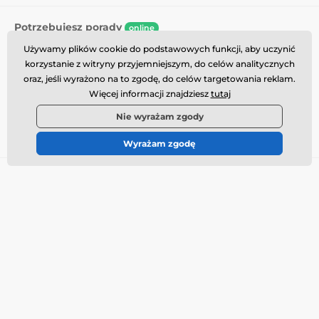
Potrzebujesz porady
online
Obsługa klienta jest dostępna
Używamy plików cookie do podstawowych funkcji, aby uczynić
korzystanie z witryny przyjemniejszym, do celów analitycznych
info@momanio.pl
oraz, jeśli wyrażono na to zgodę, do celów targetowania reklam.
Więcej informacji znajdziesz
tutaj
Gdzie nas znaleźć
Nie wyrażam zgody
Polski
Wyrażam zgodę
Wszystko o zakupach
Dostawa i płatność
Warunki handlowe
Reklamacja
Zwrot towaru
Wymiana towaru
Polityka plików cookie
Informacje kontaktowe
Informacja o przetwarzaniu