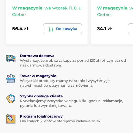
Wygląd: przezroczysty na całej powierzchni (bez
kolorowej krawędzi)
W magazynie
,
we wtorek 11. 8. u
W magazynie
,
w
Ciebie
Ciebie
Powłoka oleofobowa: Tak
Superelastyczny, niewidoczny, zapewnia doskonałą
56.4 zł
34.1 zł
Do koszyka
jakość obrazu
W zestawie:
Szkło hartowane
Darmowa dostawa
Wilgotna ściereczka
Wystarczy, że zrobisz zakupy za ponad 120 zł i otrzymasz od
nas darmową dostawę.
Sucha ściereczka
Towar w magazynie
Samoprzylepne naklejki przeciwkurzowe
Wszystkie produkty mamy na stanie i wysyłamy je
natychmiast po otrzymaniu zamówienia.
Szybka obsługa klienta
Rozwiązujemy wszystko w ciągu kilku godzin, reklamacje,
pytania lub wymianę towaru.
Program lojalnościowy
Dla stałych klientów oferujemy ciekawe zniżki.