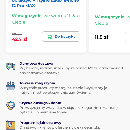
obiektyw + 1 tylne szkło, iPhone
Grubość: 0,265 mm
12 Pro MAX
Wygląd: przezroczysty na całej powierzchni (bez
W magazynie
,
we wtorek 11. 8. u
kolorowej krawędzi)
W magazynie
,
w
Ciebie
Ciebie
Powłoka oleofobowa: Tak
Superelastyczny, niewidoczny, zapewnia doskonałą
68.4 zł
Do koszyka
11.8 zł
jakość obrazu
42.7 zł
W zestawie:
Szkło hartowane
Darmowa dostawa
Wilgotna ściereczka
Wystarczy, że zrobisz zakupy za ponad 120 zł i otrzymasz od
nas darmową dostawę.
Sucha ściereczka
Towar w magazynie
Naklejki przeciwkurzowe
Wszystkie produkty mamy na stanie i wysyłamy je
natychmiast po otrzymaniu zamówienia.
Szybka obsługa klienta
Rozwiązujemy wszystko w ciągu kilku godzin, reklamacje,
pytania lub wymianę towaru.
Program lojalnościowy
Dla stałych klientów oferujemy ciekawe zniżki.