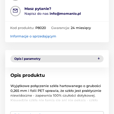
Masz pytanie?
Napisz do nas
info@momanio.pl
Kod produktu:
P8020
Gwarancja:
24 miesięcy
Informacje o sprzedającym
Opis i parametry
Opis produktu
Wyjątkowe połączenie szkła hartowanego o grubości
0,265 mm i folii PET sprawia, że szkło jest praktycznie
niewidoczne - zapewnia 100% czułości dotykowej.
Krawędzie szkła nie łamią się ani nie pękają - szkło
jest bardzo elastyczne (można je zgiąć nawet o 180
stopni!) i dzięki doskonałej przyczepności (klej na całej