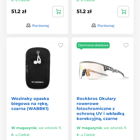
51.2 zł
51.2 zł
Porównaj
Porównaj
Darmowa dostawa
Wozinsky opaska
Rockbros Okulary
biegowa na rękę,
rowerowe
czarna (WABBK1)
fotochromiczne z
ochroną UV i wkładką
korekcyjną, czarne
W magazynie
,
we wtorek 11.
W magazynie
,
we wtorek 11.
8. u Ciebie
8. u Ciebie