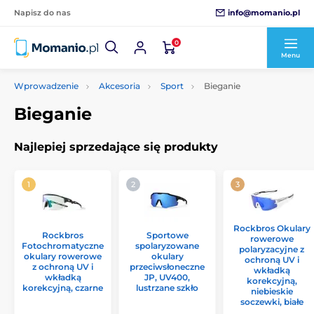
info@momanio.pl
Napisz do nas
0
Menu
Wprowadzenie
Akcesoria
Sport
Bieganie
Bieganie
Najlepiej sprzedające się produkty
Rockbros Okulary
Rockbros
Sportowe
rowerowe
Fotochromatyczne
spolaryzowane
polaryzacyjne z
okulary rowerowe
okulary
ochroną UV i
z ochroną UV i
przeciwsłoneczne
wkładką
wkładką
JP, UV400,
korekcyjną,
korekcyjną, czarne
lustrzane szkło
niebieskie
soczewki, białe