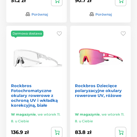
51.2 zł
90.7 zł
Porównaj
Porównaj
Darmowa dostawa
Rockbros
Rockbros Dziecięce
Fotochromatyczne
polaryzacyjne okulary
okulary rowerowe z
rowerowe UV, różowe
ochroną UV i wkładką
korekcyjną, białe
W magazynie
,
we wtorek 11.
W magazynie
,
we wtorek 11.
8. u Ciebie
8. u Ciebie
136.9 zł
83.8 zł