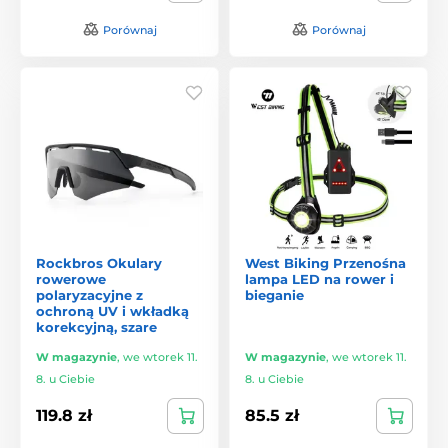
Porównaj
Porównaj
Rockbros Okulary
West Biking Przenośna
rowerowe
lampa LED na rower i
polaryzacyjne z
bieganie
ochroną UV i wkładką
korekcyjną, szare
W magazynie
,
we wtorek 11.
W magazynie
,
we wtorek 11.
8. u Ciebie
8. u Ciebie
119.8 zł
85.5 zł