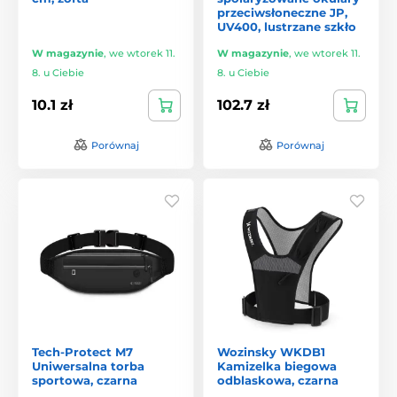
przeciwsłoneczne JP,
UV400, lustrzane szkło
W magazynie
,
we wtorek 11.
W magazynie
,
we wtorek 11.
8. u Ciebie
8. u Ciebie
10.1 zł
102.7 zł
Porównaj
Porównaj
Tech-Protect M7
Wozinsky WKDB1
Uniwersalna torba
Kamizelka biegowa
sportowa, czarna
odblaskowa, czarna