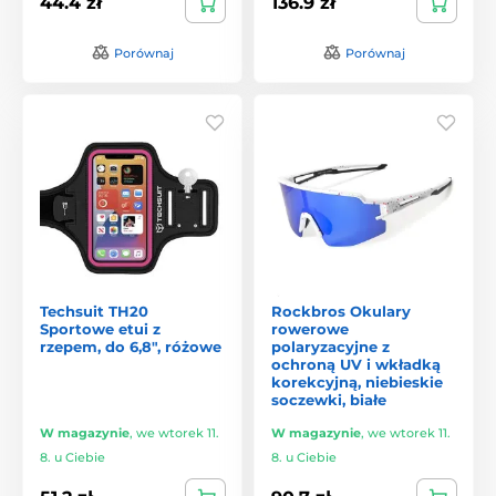
44.4 zł
136.9 zł
Porównaj
Porównaj
Techsuit TH20
Rockbros Okulary
Sportowe etui z
rowerowe
rzepem, do 6,8", różowe
polaryzacyjne z
ochroną UV i wkładką
korekcyjną, niebieskie
soczewki, białe
W magazynie
,
we wtorek 11.
W magazynie
,
we wtorek 11.
8. u Ciebie
8. u Ciebie