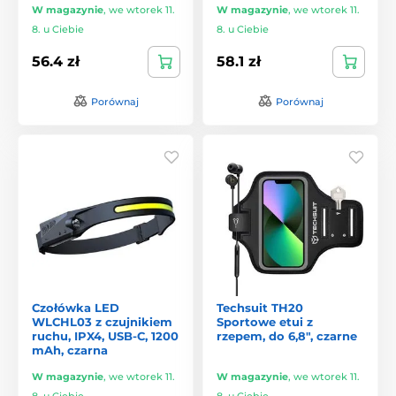
W magazynie
,
we wtorek 11.
W magazynie
,
we wtorek 11.
8. u Ciebie
8. u Ciebie
56.4 zł
58.1 zł
Porównaj
Porównaj
Czołówka LED
Techsuit TH20
WLCHL03 z czujnikiem
Sportowe etui z
ruchu, IPX4, USB-C, 1200
rzepem, do 6,8", czarne
mAh, czarna
W magazynie
,
we wtorek 11.
W magazynie
,
we wtorek 11.
8. u Ciebie
8. u Ciebie