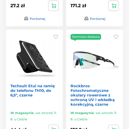
27.2 zł
171.2 zł
Porównaj
Porównaj
Darmowa dostawa
Techsuit Etui na ramię
Rockbros
do telefonu TH10, do
Fotochromatyczne
6,5", czarne
okulary rowerowe z
ochroną UV i wkładką
korekcyjną, czarne
W magazynie
,
we wtorek 11.
W magazynie
,
we wtorek 11.
8. u Ciebie
8. u Ciebie