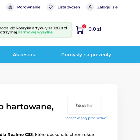
Porównanie
Lista życzeń
Zaloguj sie
0
Dodaj do koszyka artykuły za
120.0 zł
0.0 zł
i otrzymaj
darmową wysyłkę
Akcesoria
Pomysły na prezenty
ło hartowane,
Zobacz więcej produktów ›
 dla Realme C33
, które doskonale chroni ekran