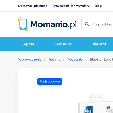
Dostawa i płatność
Typy szkieł i ich wymiary
Blog
Na przykład
Apple
Samsung
Xiaomi
Wprowadzenie
Realme
Pozostałe
BlueStar Szkło
Podstawowa