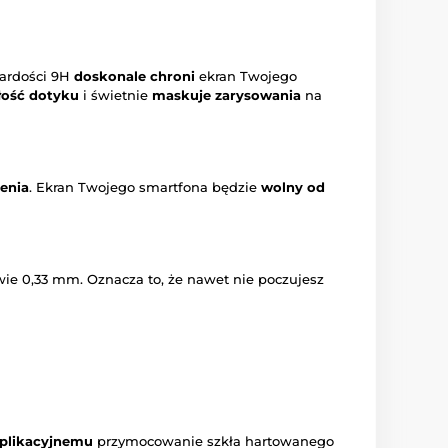
twardości 9H
doskonale chroni
ekran Twojego
łość dotyku
i świetnie
maskuje zarysowania
na
zenia
. Ekran Twojego smartfona będzie
wolny od
wie 0,33 mm. Oznacza to, że nawet nie poczujesz
plikacyjnemu
przymocowanie szkła hartowanego