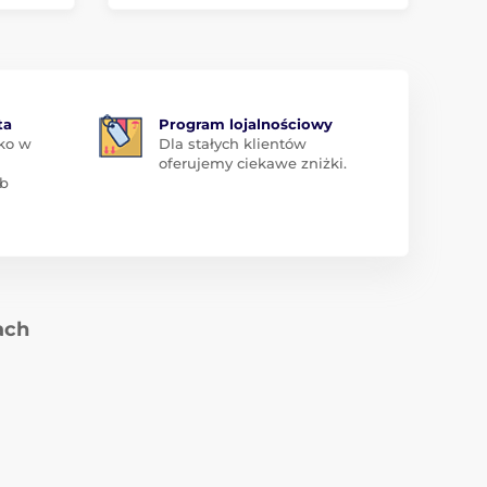
ta
Program lojalnościowy
ko w
Dla stałych klientów
oferujemy ciekawe zniżki.
ub
ach