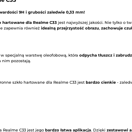
me C33
ardości 9H i grubości zaledwie 0,33 mm!
o hartowane dla Realme C33
jest najwyższej jakości. Nie tylko o 
ale zapewnia również
idealną przejrzystość obrazu
,
zachowuje czu
 w specjalną warstwę oleofobową, która
odpycha tłuszcz i zabrud
a nim pozostają.
ronne szkło hartowane dla Realme C33 jest
bardzo cienkie
- zaled
a Realme C33 jest jego
bardzo łatwa aplikacja
. Dzięki
zestawowi a