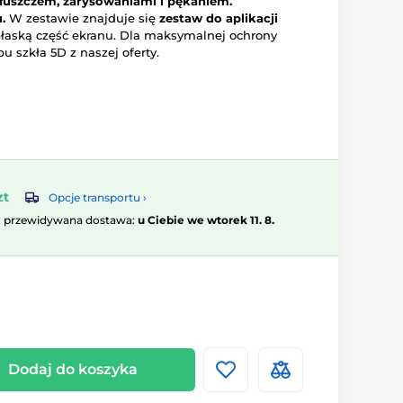
tłuszczem, zarysowaniami i pękaniem.
.
W zestawie znajduje się
zestaw do aplikacji
 płaską część ekranu. Dla maksymalnej ochrony
 szkła 5D z naszej oferty.
zt
Opcje transportu ›
, przewidywana dostawa:
u Ciebie we wtorek 11. 8.
Dodaj do koszyka