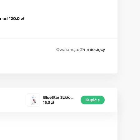
a
od
120.0 zł
Gwarancja:
24 miesięcy
BlueStar Szkło…
Kupić
15.3 zł