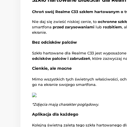
Szkło hartowane BlueStar dla Real
Chroń swój Realme C33 szkłem hartowanym o tw
Nie daj się zwieść niskiej cenie, to
ochronne szkł
smartfona
przed zarysowaniami
lub
rozbitiem
, 
ekranie.
Bez odcisków palców
Szkło hartowane dla Realme C33 jest wyposażone
odcisków palców i zabrudzeń
, które zazwyczaj n
Cienkie, ale mocne
Mimo wszystkich tych świetnych właściwości, och
go na ekranie swojego smartfona.
*Zdjęcia mają charakter poglądowy.
Aplikacja dla każdego
Kolejną świetną zaletą tego szkła hartowanego dl