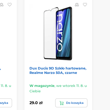
P
,
Dux Ducis 9D Szkło hartowane,
Sz
Realme Narzo 50A, czarne
ap
20
1. 8. u
W magazynie
,
we wtorek 11. 8. u
W 
Ciebie
Ci
29.0 zł
13.
szyka
Do koszyka