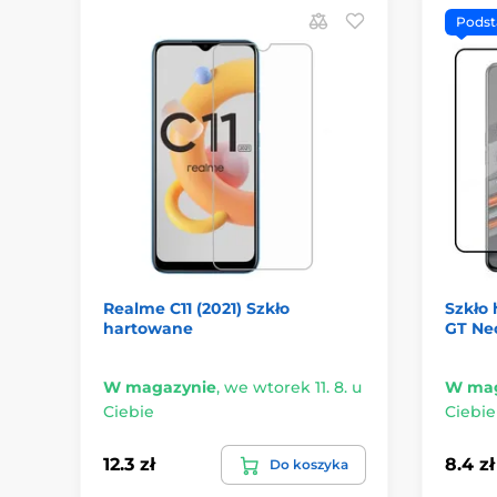
Pods
Realme C11 (2021) Szkło
Szkło
hartowane
GT Neo
W magazynie
,
we wtorek 11. 8. u
W mag
Ciebie
Ciebie
12.3 zł
8.4 zł
Do koszyka