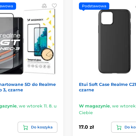
tawowa
Podstawowa
 hartowane 5D do Realme
Etui Soft Case Realme C21
 3, czarne
czarne
azynie
,
we wtorek 11. 8. u
W magazynie
,
we wtorek 1
Ciebie
17.0 zł
Do koszyka
Do ko