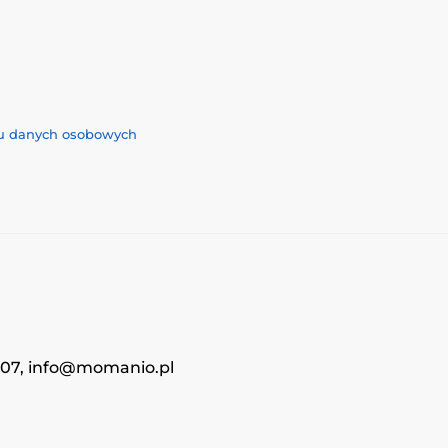
iu danych osobowych
4707, info@momanio.pl