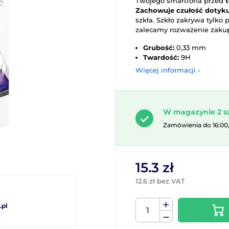
Twojego smartfona przed
Zachowuje czułość dotyku
szkła. Szkło zakrywa tylko
zalecamy rozważenie zakupu
Grubość:
0,33 mm
Twardość:
9H
Więcej informacji ›
W magazynie 2 s
Zamówienia do 16:00
15.3 zł
12.6 zł bez VAT
pl