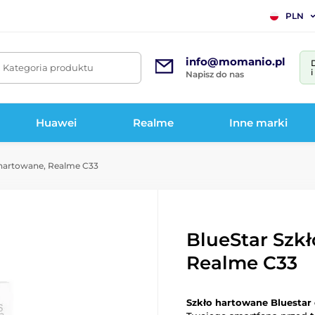
PLN
info@momanio.pl
. Kategoria produktu
Napisz do nas
Huawei
Realme
Inne marki
 hartowane, Realme C33
BlueStar Szk
Realme C33
Szkło hartowane Bluestar