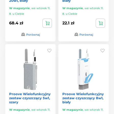
20w1, biały
biały
W magazynie
,
we wtorek 11.
W magazynie
,
we wtorek 11.
8. u Ciebie
8. u Ciebie
68.4 zł
22.1 zł
Porównaj
Porównaj
Proove Wielofunkcyjny
Proove Wielofunkcyjny
zestaw czyszczący 5w1,
zestaw czyszczący 8w1,
szary
biały
W magazynie
,
we wtorek 11.
W magazynie
,
we wtorek 11.