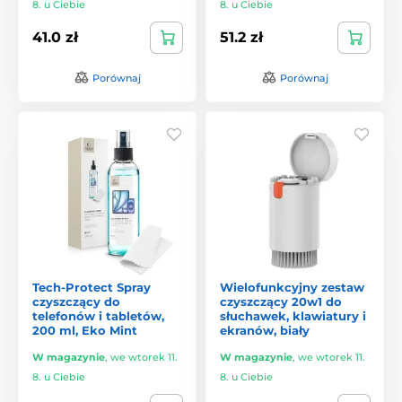
8. u Ciebie
8. u Ciebie
41.0 zł
51.2 zł
Porównaj
Porównaj
Tech-Protect Spray
Wielofunkcyjny zestaw
czyszczący do
czyszczący 20w1 do
telefonów i tabletów,
słuchawek, klawiatury i
200 ml, Eko Mint
ekranów, biały
W magazynie
,
we wtorek 11.
W magazynie
,
we wtorek 11.
8. u Ciebie
8. u Ciebie