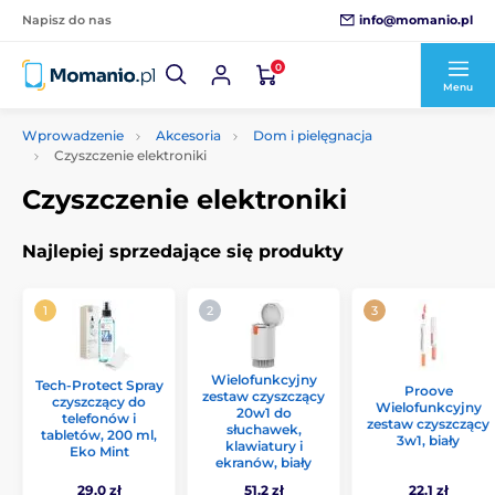
info@momanio.pl
Napisz do nas
0
Menu
Wprowadzenie
Akcesoria
Dom i pielęgnacja
Czyszczenie elektroniki
Czyszczenie elektroniki
Najlepiej sprzedające się produkty
Wielofunkcyjny
Tech-Protect Spray
Proove
zestaw czyszczący
czyszczący do
Wielofunkcyjny
20w1 do
telefonów i
zestaw czyszczący
słuchawek,
tabletów, 200 ml,
3w1, biały
klawiatury i
Eko Mint
ekranów, biały
29.0 zł
51.2 zł
22.1 zł