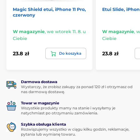
ekologiczna alternatywa dla popularnych pokryć
wykonanych w pełni z włókien syntetycznych.
Magic Shield etui, iPhone 11 Pro,
Etui Slide, iPhon
czerwony
Elastyczne, ale wytrzymałe
Podczas produkcji etui Eco Case mieszanka włókien
W magazynie
,
we wtorek 11. 8. u
W magazynie
,
w
została dobrana tak, aby etui było elastyczne i
Ciebie
Ciebie
jednocześnie wytrzymałe. Materiał doskonale tłumi
wstrząsy i upadki, chroni przed wgnieceniami i
23.8 zł
23.8 zł
Do koszyka
zarysowaniami. Elastyczne krawędzie ułatwiają
montaż.
Klasyczny kształt, który się nie znudzi
Etui Eco ma podłużny, gładki kształt bez ostrych
Darmowa dostawa
Wystarczy, że zrobisz zakupy za ponad 120 zł i otrzymasz od
krawędzi. Materiał jest przyjemny w dotyku i sprawia
nas darmową dostawę.
wrażenie satynowego. Powłoka oleofobowa zapewnia,
że etui Eco Case nie będzie zbierać tłustych śladów i
Towar w magazynie
odcisków palców. Dostępne w wielu pięknych
Wszystkie produkty mamy na stanie i wysyłamy je
pastelowych kolorach.
natychmiast po otrzymaniu zamówienia.
Wygoda użycia jest najważniejsza
Szybka obsługa klienta
Rozwiązujemy wszystko w ciągu kilku godzin, reklamacje,
Etui zostało dopasowane do telefonu, aby można było
pytania lub wymianę towaru.
łatwo podłączyć kabel ładujący lub słuchawki.