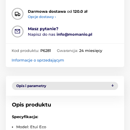
Darmowa dostawa
od
120.0 zł
Opcje dostawy ›
Masz pytanie?
Napisz do nas
info@momanio.pl
Kod produktu:
P6281
Gwarancja:
24 miesięcy
Informacje o sprzedającym
Opis i parametry
Opis produktu
Specyfikacja:
Model: Etui Eco