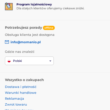
Pokrowiec ma precyzyjnie wycięte przyciski na
Program lojalnościowy
Dla stałych klientów oferujemy ciekawe zniżki.
bocznych krawędziach. Wokół aparatu znajduje się
ramka z podwyższonymi krawędziami o 0,4 mm.
Dzięki temu możesz położyć telefon na stole, nie
martwiąc się o zarysowanie obiektywu.
Potrzebujesz porady
offline
Obsługa klienta jest dostępna
info@momanio.pl
Gdzie nas znaleźć
Polski
Wszystko o zakupach
Dostawa i płatność
Warunki handlowe
Reklamacja
Zwrot towaru