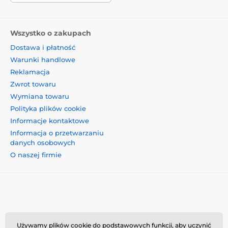
Wszystko o zakupach
Dostawa i płatność
Warunki handlowe
Reklamacja
Zwrot towaru
Wymiana towaru
Polityka plików cookie
Informacje kontaktowe
Informacja o przetwarzaniu
danych osobowych
O naszej firmie
Momanio s.r.o., Okružní 361/14, 74718, Píšť, Czechy,
Używamy plików cookie do podstawowych funkcji, aby uczynić