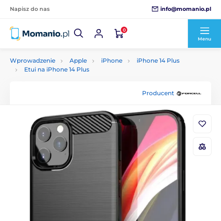
info@momanio.pl
Napisz do nas
0
Menu
Wprowadzenie
Apple
iPhone
iPhone 14 Plus
Etui na iPhone 14 Plus
Producent