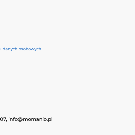
iu danych osobowych
4707, info@momanio.pl