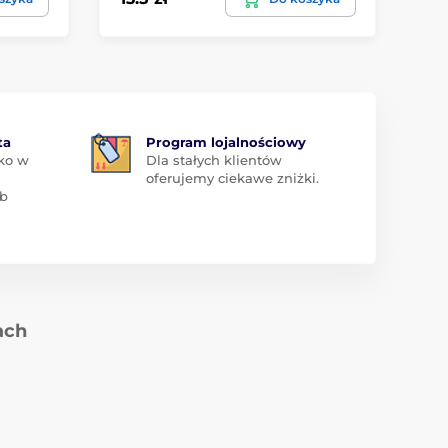
ta
Program lojalnościowy
ko w
Dla stałych klientów
oferujemy ciekawe zniżki.
ub
ach