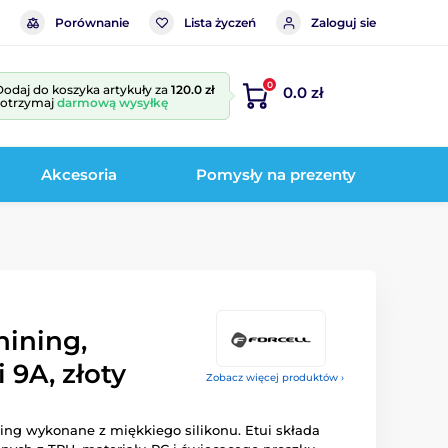
Porównanie
Lista życzeń
Zaloguj sie
0
Dodaj do koszyka artykuły za
120.0 zł
0.0 zł
i otrzymaj
darmową wysyłkę
Akcesoria
Pomysły na prezenty
hining,
9A, złoty
Zobacz więcej produktów ›
ining wykonane z miękkiego silikonu. Etui składa