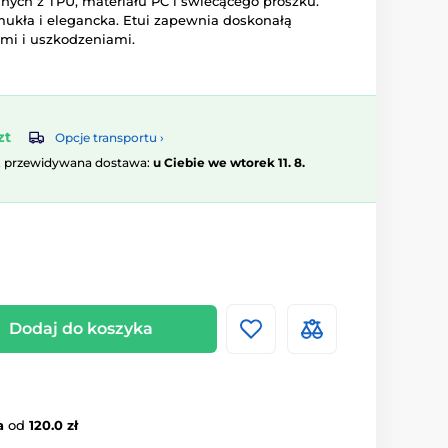
nych z TPU, materiału PC i świecącego proszku.
smukła i elegancka. Etui zapewnia doskonałą
mi i uszkodzeniami.
zt
Opcje transportu ›
, przewidywana dostawa:
u Ciebie we wtorek 11. 8.
Dodaj do koszyka
a
od
120.0 zł