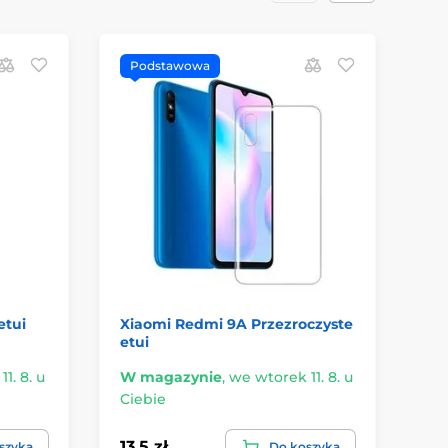
Podstawowa
P
etui
Xiaomi Redmi 9A Przezroczyste
Xi
etui
1. 8. u
W magazynie
,
we wtorek 11. 8. u
W 
Ciebie
Ci
13.5 zł
22.
szyka
Do koszyka