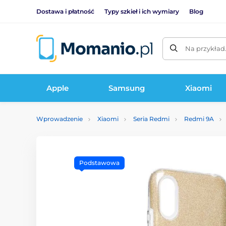
Dostawa i płatność
Typy szkieł i ich wymiary
Blog
Na przykład
Apple
Samsung
Xiaomi
Wprowadzenie
Xiaomi
Seria Redmi
Redmi 9A
Podstawowa