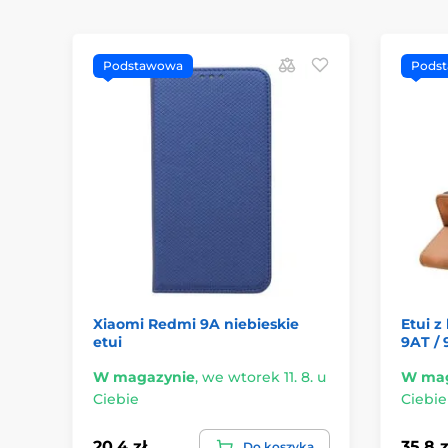
Podstawowa
Pods
Xiaomi Redmi 9A niebieskie
Etui z
etui
9AT / 
W magazynie
,
we wtorek 11. 8. u
W mag
Ciebie
Ciebie
20.4 zł
35.8 z
Do koszyka