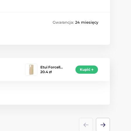
Gwarancja:
24 miesięcy
Etui Forcell…
Kupić
20.4 zł