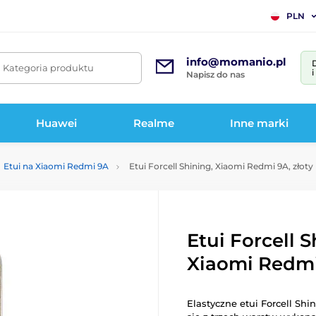
PLN
info@momanio.pl
. Kategoria produktu
Napisz do nas
Huawei
Realme
Inne marki
Etui na Xiaomi Redmi 9A
Etui Forcell Shining, Xiaomi Redmi 9A, złoty
Etui Forcell S
Xiaomi Redmi 
Elastyczne etui Forcell Sh