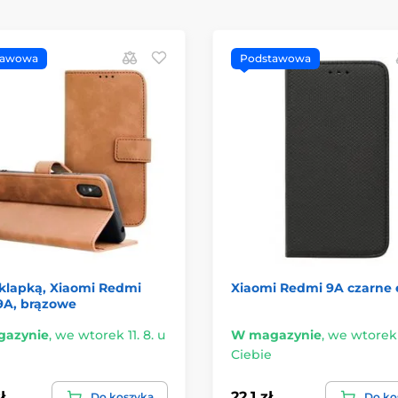
tawowa
Podstawowa
 klapką, Xiaomi Redmi
Xiaomi Redmi 9A czarne 
9A, brązowe
azynie
,
we wtorek 11. 8. u
W magazynie
,
we wtorek 1
Ciebie
ł
22.1 zł
Do koszyka
Do ko