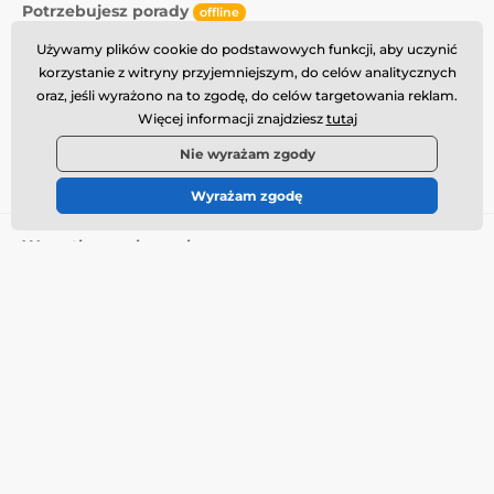
Potrzebujesz porady
offline
Obsługa klienta jest dostępna
Używamy plików cookie do podstawowych funkcji, aby uczynić
korzystanie z witryny przyjemniejszym, do celów analitycznych
info@momanio.pl
oraz, jeśli wyrażono na to zgodę, do celów targetowania reklam.
Więcej informacji znajdziesz
tutaj
Gdzie nas znaleźć
Nie wyrażam zgody
Polski
Wyrażam zgodę
Wszystko o zakupach
Dostawa i płatność
Warunki handlowe
Reklamacja
Zwrot towaru
Wymiana towaru
Polityka plików cookie
Informacje kontaktowe
Informacja o przetwarzaniu
danych osobowych