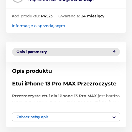
Kod produktu:
P4523
Gwarancja:
24 miesięcy
Informacje o sprzedającym
Opis i parametry
Opis produktu
Etui iPhone 13 Pro MAX Przezroczyste
Przezroczyste etui dla iPhone 13 Pro MAX
jest bardzo
popularne ze względu na swoją przezroczystość, która
nie zakłóca wyglądu Twojego telefonu.
Zobacz pełny opis
Przezroczyste etui dla iPhone 13 Pro MAX
zapewnia
perfekcyjną ochronę tylnej i bocznej części. Wykonane
jest z
cienkiego silikonu
i
idealnie dopasowane
do