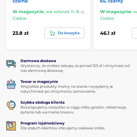
Wewnątrz etui znajduje się również
czarne
mała kieszeń
6S, czarny
przeznaczona do przechowywania pieniędzy, karty
W magazynie
,
we wtorek 11. 8. u
W magazynie
,
w
kredytowej lub dokumentów osobistych.
Ciebie
Ciebie
Etui można u nas zakupić
w kilku wariantach
kolorystycznych
, a jeśli ten nie spełnia twoich
23.8 zł
46.1 zł
Do koszyka
oczekiwań, sprawdź inne
etui do telefonów Apple
.
Produkt znajduje się w kategoriach
Darmowa dostawa
Wystarczy, że zrobisz zakupy za ponad 120 zł i otrzymasz od
iPhone 6, 6S
Etui na iPhone 6, 6S
nas darmową dostawę.
Towar w magazynie
Wszystkie produkty mamy na stanie i wysyłamy je
natychmiast po otrzymaniu zamówienia.
Szybka obsługa klienta
Rozwiązujemy wszystko w ciągu kilku godzin, reklamacje,
pytania lub wymianę towaru.
Program lojalnościowy
Dla stałych klientów oferujemy ciekawe zniżki.