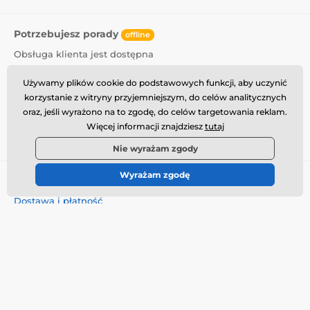
Potrzebujesz porady
offline
Obsługa klienta jest dostępna
info@momanio.pl
Używamy plików cookie do podstawowych funkcji, aby uczynić
korzystanie z witryny przyjemniejszym, do celów analitycznych
Gdzie nas znaleźć
oraz, jeśli wyrażono na to zgodę, do celów targetowania reklam.
Więcej informacji znajdziesz
tutaj
Polski
Nie wyrażam zgody
Wyrażam zgodę
Wszystko o zakupach
Dostawa i płatność
Warunki handlowe
Reklamacja
Zwrot towaru
Wymiana towaru
Polityka plików cookie
Informacje kontaktowe