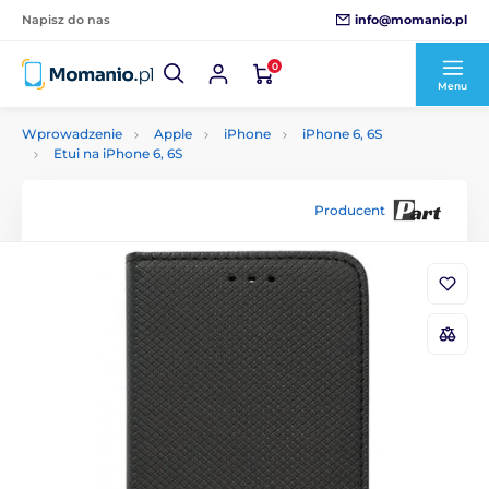
info@momanio.pl
Napisz do nas
0
Menu
Wprowadzenie
Apple
iPhone
iPhone 6, 6S
Etui na iPhone 6, 6S
Producent