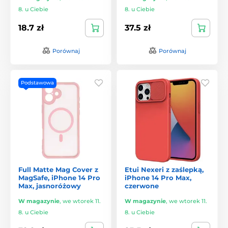
8. u Ciebie
8. u Ciebie
18.7 zł
37.5 zł
Porównaj
Porównaj
Podstawowa
Full Matte Mag Cover z
Etui Nexeri z zaślepką,
MagSafe, iPhone 14 Pro
iPhone 14 Pro Max,
Max, jasnoróżowy
czerwone
W magazynie
,
we wtorek 11.
W magazynie
,
we wtorek 11.
8. u Ciebie
8. u Ciebie