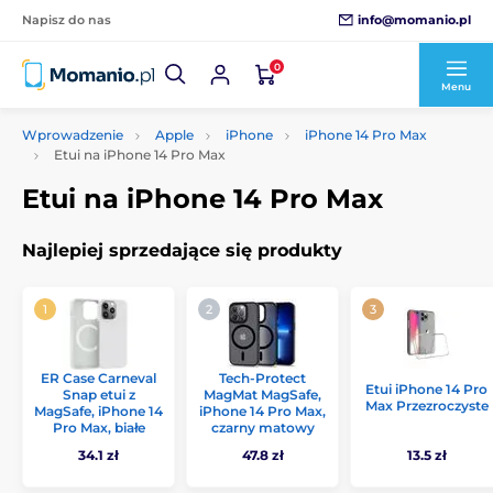
info@momanio.pl
Napisz do nas
0
Menu
Wprowadzenie
Apple
iPhone
iPhone 14 Pro Max
Etui na iPhone 14 Pro Max
Etui na iPhone 14 Pro Max
Najlepiej sprzedające się produkty
ER Case Carneval
Tech-Protect
Etui iPhone 14 Pro
Snap etui z
MagMat MagSafe,
Max Przezroczyste
MagSafe, iPhone 14
iPhone 14 Pro Max,
Pro Max, białe
czarny matowy
34.1 zł
47.8 zł
13.5 zł