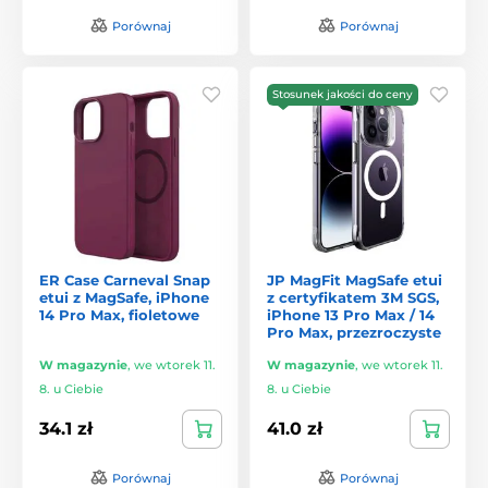
Porównaj
Porównaj
Stosunek jakości do ceny
ER Case Carneval Snap
JP MagFit MagSafe etui
etui z MagSafe, iPhone
z certyfikatem 3M SGS,
14 Pro Max, fioletowe
iPhone 13 Pro Max / 14
Pro Max, przezroczyste
W magazynie
,
we wtorek 11.
W magazynie
,
we wtorek 11.
8. u Ciebie
8. u Ciebie
34.1 zł
41.0 zł
Porównaj
Porównaj