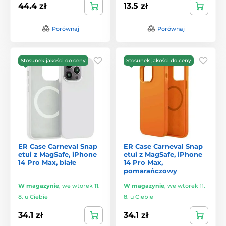
44.4 zł
13.5 zł
Porównaj
Porównaj
Stosunek jakości do ceny
Stosunek jakości do ceny
ER Case Carneval Snap
ER Case Carneval Snap
etui z MagSafe, iPhone
etui z MagSafe, iPhone
14 Pro Max, białe
14 Pro Max,
pomarańczowy
W magazynie
,
we wtorek 11.
W magazynie
,
we wtorek 11.
8. u Ciebie
8. u Ciebie
34.1 zł
34.1 zł