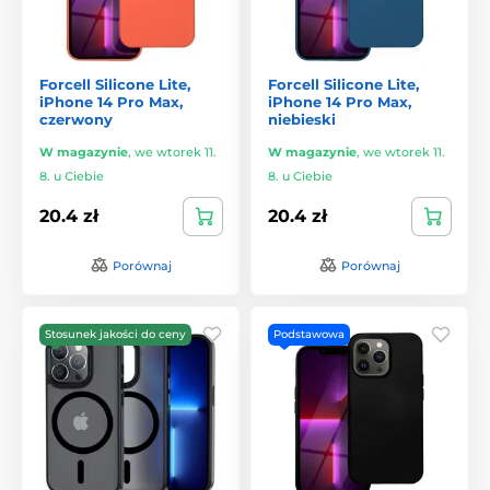
Forcell Silicone Lite,
Forcell Silicone Lite,
iPhone 14 Pro Max,
iPhone 14 Pro Max,
czerwony
niebieski
W magazynie
,
we wtorek 11.
W magazynie
,
we wtorek 11.
8. u Ciebie
8. u Ciebie
20.4 zł
20.4 zł
Porównaj
Porównaj
Stosunek jakości do ceny
Podstawowa