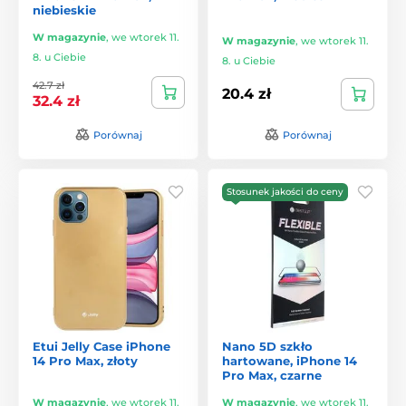
niebieskie
W magazynie
,
we wtorek 11.
W magazynie
,
we wtorek 11.
8. u Ciebie
8. u Ciebie
42.7 zł
20.4 zł
32.4 zł
Porównaj
Porównaj
Stosunek jakości do ceny
Etui Jelly Case iPhone
Nano 5D szkło
14 Pro Max, złoty
hartowane, iPhone 14
Pro Max, czarne
W magazynie
,
we wtorek 11.
W magazynie
,
we wtorek 11.