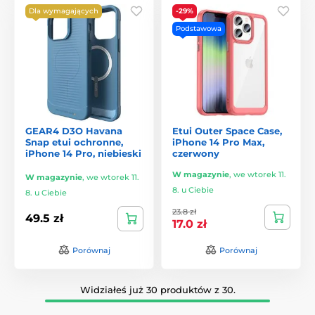
Dla wymagających
-29%
Podstawowa
GEAR4 D3O Havana
Etui Outer Space Case,
Snap etui ochronne,
iPhone 14 Pro Max,
iPhone 14 Pro, niebieski
czerwony
W magazynie
,
we wtorek 11.
W magazynie
,
we wtorek 11.
8. u Ciebie
8. u Ciebie
23.8 zł
49.5 zł
17.0 zł
Porównaj
Porównaj
Widziałeś już 30 produktów z 30.