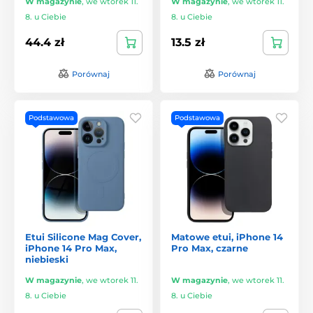
W magazynie
,
we wtorek 11.
W magazynie
,
we wtorek 11.
8. u Ciebie
8. u Ciebie
44.4 zł
13.5 zł
Porównaj
Porównaj
Podstawowa
Podstawowa
Etui Silicone Mag Cover,
Matowe etui, iPhone 14
iPhone 14 Pro Max,
Pro Max, czarne
niebieski
W magazynie
,
we wtorek 11.
W magazynie
,
we wtorek 11.
8. u Ciebie
8. u Ciebie