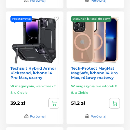
Porównaj
Porównaj
Podstawowa
Stosunek jakości do ceny
Techsuit Hybrid Armor
Tech-Protect MagMat
Kickstand, iPhone 14
MagSafe, iPhone 14 Pro
Pro Max, czarny
Max, różowy matowy
W magazynie
,
we wtorek 11.
W magazynie
,
we wtorek 11.
8. u Ciebie
8. u Ciebie
39.2 zł
51.2 zł
Porównaj
Porównaj