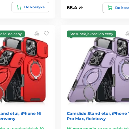
Do koszyka
68.4 zł
Do kos
kości do ceny
Stosunek jakości do ceny
and etui, iPhone 16
Camslide Stand etui, iPhone 
zerwony
Pro Max, fioletowy
ie
,
w poniedziałek 10.
W magazynie
,
w poniedziałek