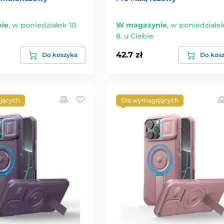
ie
,
w poniedziałek 10.
W magazynie
,
w poniedziałek
8. u Ciebie
42.7 zł
Do koszyka
Do kos
jących
Dla wymagających