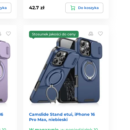
42.7 zł
zyka
Do koszyka
Stosunek jakości do ceny
16
Camslide Stand etui, iPhone 16
Pro Max, niebieski
 10.
W magazynie
,
w poniedziałek 10.