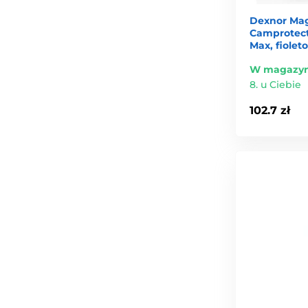
Dexnor Mag
Camprotecto
Max, fiolet
W magazyn
8. u Ciebie
102.7 zł