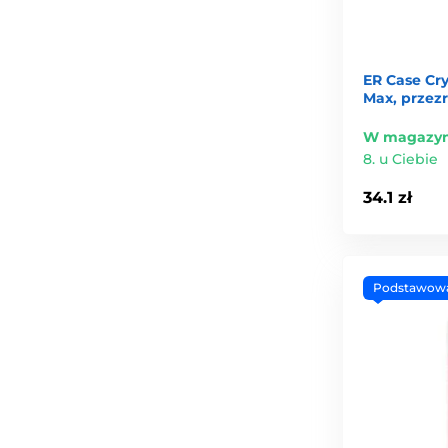
ER Case Cry
Max, przez
W magazyn
8. u Ciebie
34.1 zł
Podstawow