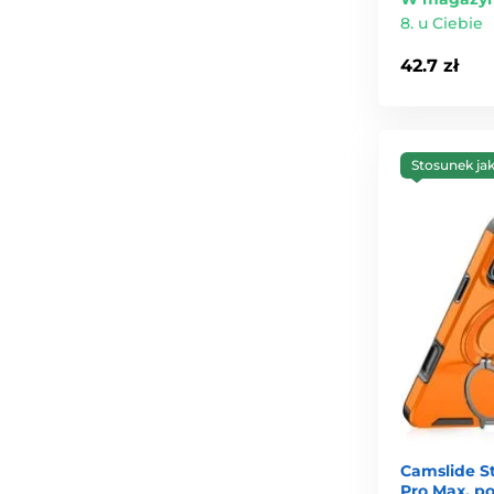
8. u Ciebie
42.7 zł
Stosunek ja
Camslide St
Pro Max, 