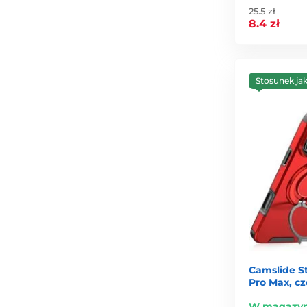
25.5 zł
8.4 zł
Stosunek ja
Camslide St
Pro Max, c
W magazyn