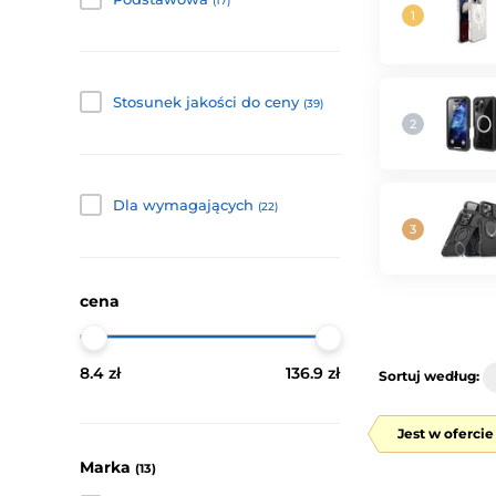
(17)
Stosunek jakości do ceny
(39)
Dla wymagających
(22)
cena
8.4 zł
136.9 zł
Sortuj według:
Jest w oferci
Marka
(13)