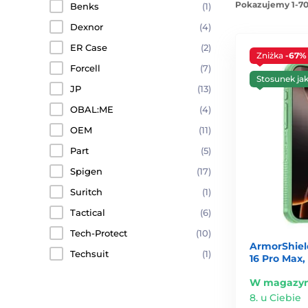
Pokazujemy 1-70
Benks
(1)
Dexnor
(4)
ER Case
(2)
Zniżka
-67%
Forcell
(7)
Stosunek ja
JP
(13)
OBAL:ME
(4)
OEM
(11)
Part
(5)
Spigen
(17)
Suritch
(1)
Tactical
(6)
Tech-Protect
(10)
ArmorShiel
Techsuit
(1)
16 Pro Max,
W magazyn
8. u Ciebie