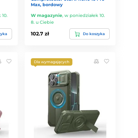
Max, bordowy
 10.
W magazynie
,
w poniedziałek 10.
8. u Ciebie
102.7 zł
zyka
Do koszyka
Dla wymagających