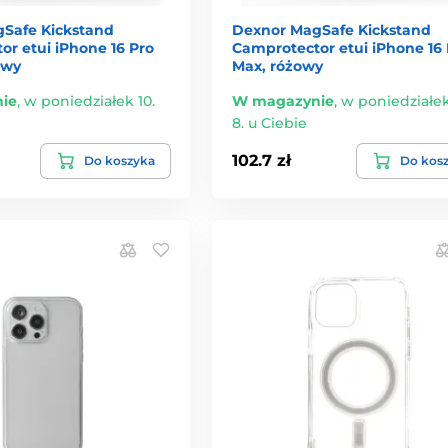
Safe Kickstand
Dexnor MagSafe Kickstand
r etui iPhone 16 Pro
Camprotector etui iPhone 16 
owy
Max, różowy
ie
,
w poniedziałek 10.
W magazynie
,
w poniedziałek
8. u Ciebie
102.7 zł
Do koszyka
Do kos