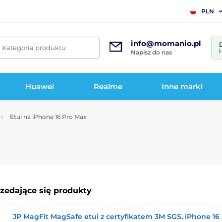
PLN
info@momanio.pl
. Kategoria produktu
Napisz do nas
Huawei
Realme
Inne marki
Etui na iPhone 16 Pro Max
rzedające się produkty
JP MagFit MagSafe etui z certyfikatem 3M SGS, iPhone 16