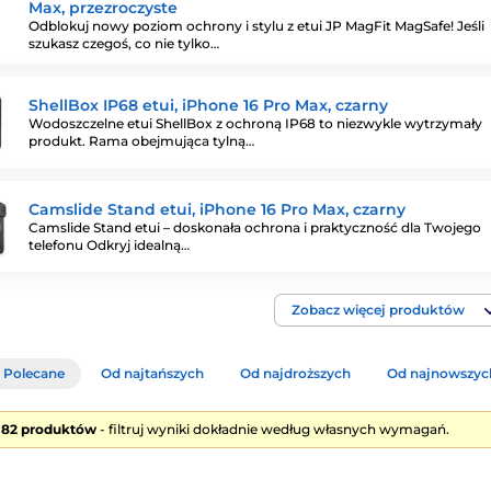
Max, przezroczyste
Odblokuj nowy poziom ochrony i stylu z etui JP MagFit MagSafe! Jeśli
szukasz czegoś, co nie tylko…
ShellBox IP68 etui, iPhone 16 Pro Max, czarny
Wodoszczelne etui ShellBox z ochroną IP68 to niezwykle wytrzymały
produkt. Rama obejmująca tylną…
Camslide Stand etui, iPhone 16 Pro Max, czarny
Camslide Stand etui – doskonała ochrona i praktyczność dla Twojego
telefonu Odkryj idealną…
Zobacz więcej produktów
Polecane
Od najtańszych
Od najdroższych
Od najnowszyc
e 82 produktów
- filtruj wyniki dokładnie według własnych wymagań.