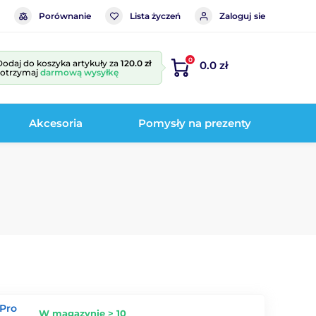
Porównanie
Lista życzeń
Zaloguj sie
0
Dodaj do koszyka artykuły za
120.0 zł
0.0 zł
i otrzymaj
darmową wysyłkę
Akcesoria
Pomysły na prezenty
 Pro
W magazynie > 10