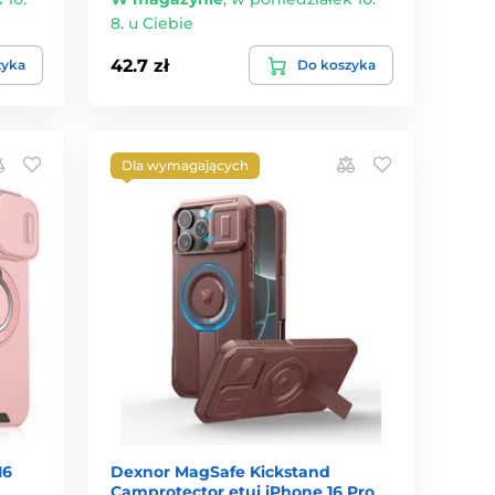
8. u Ciebie
42.7 zł
zyka
Do koszyka
Dla wymagających
16
Dexnor MagSafe Kickstand
Camprotector etui iPhone 16 Pro