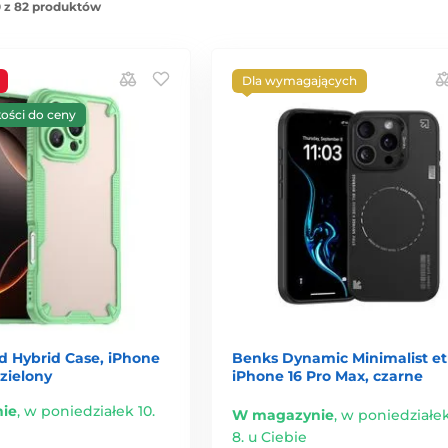
 z 82 produktów
Dla wymagających
kości do ceny
d Hybrid Case, iPhone
Benks Dynamic Minimalist et
 zielony
iPhone 16 Pro Max, czarne
ie
,
w poniedziałek 10.
W magazynie
,
w poniedziałek
8. u Ciebie