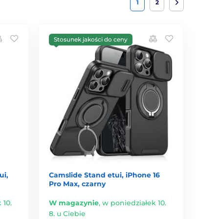
1
2
Stosunek jakości do ceny
ui,
Camslide Stand etui, iPhone 16
Pro Max, czarny
 10.
W magazynie
,
w poniedziałek 10.
8. u Ciebie