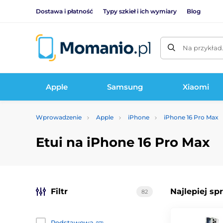
Dostawa i płatność
Typy szkieł i ich wymiary
Blog
Na przykład
Apple
Samsung
Xiaomi
Wprowadzenie
Apple
iPhone
iPhone 16 Pro Max
Etui na iPhone 16 Pro Max
Filtr
Najlepiej sp
82
Podstawowa