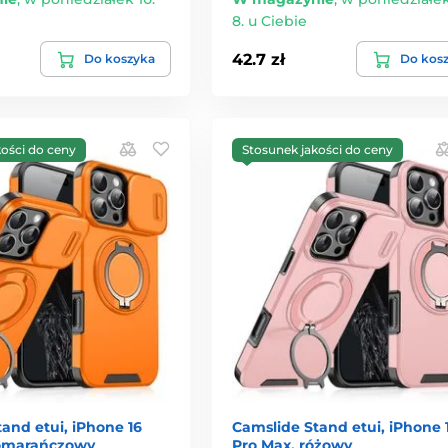
8. u Ciebie
42.7 zł
Do koszyka
Do kos
kości do ceny
Stosunek jakości do ceny
and etui, iPhone 16
Camslide Stand etui, iPhone 
pomarańczowy
Pro Max, różowy