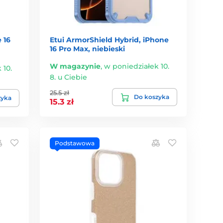
 16
Etui ArmorShield Hybrid, iPhone
16 Pro Max, niebieski
W magazynie
,
w poniedziałek 10.
 10.
8. u Ciebie
25.5 zł
Do koszyka
zyka
15.3 zł
Podstawowa