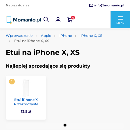
info@momanio.pl
Napisz do nas
0
Menu
Wprowadzenie
Apple
iPhone
iPhone X, XS
Etui na iPhone X, XS
Etui na iPhone X, XS
Najlepiej sprzedające się produkty
Etui iPhone X
Przezroczyste
13.5 zł