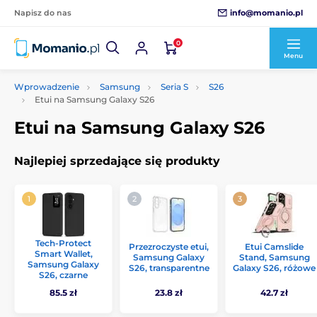
info@momanio.pl
Napisz do nas
0
Menu
Wprowadzenie
Samsung
Seria S
S26
Etui na Samsung Galaxy S26
Etui na Samsung Galaxy S26
Najlepiej sprzedające się produkty
Tech-Protect
Przezroczyste etui,
Etui Camslide
Smart Wallet,
Samsung Galaxy
Stand, Samsung
Samsung Galaxy
S26, transparentne
Galaxy S26, różowe
S26, czarne
85.5 zł
23.8 zł
42.7 zł