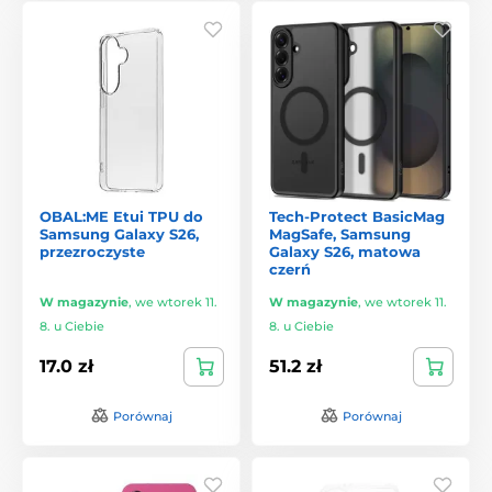
OBAL:ME Etui TPU do
Tech-Protect BasicMag
Samsung Galaxy S26,
MagSafe, Samsung
przezroczyste
Galaxy S26, matowa
czerń
W magazynie
,
we wtorek 11.
W magazynie
,
we wtorek 11.
8. u Ciebie
8. u Ciebie
17.0 zł
51.2 zł
Porównaj
Porównaj