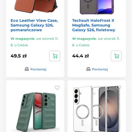
Eco Leather View Case,
Techsuit HaloFrost II
Samsung Galaxy S26,
MagSafe, Samsung
pomarańczowe
Galaxy S26, fioletowy
W magazynie
,
we wtorek 11.
W magazynie
,
we wtorek 11.
8. u Ciebie
8. u Ciebie
49.5 zł
44.4 zł
Porównaj
Porównaj