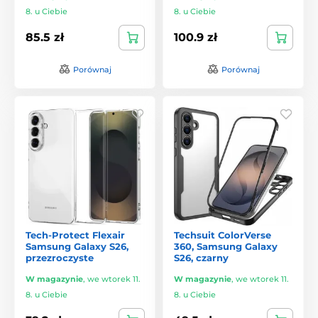
8. u Ciebie
8. u Ciebie
85.5 zł
100.9 zł
Porównaj
Porównaj
Tech-Protect Flexair
Techsuit ColorVerse
Samsung Galaxy S26,
360, Samsung Galaxy
przezroczyste
S26, czarny
W magazynie
,
we wtorek 11.
W magazynie
,
we wtorek 11.
8. u Ciebie
8. u Ciebie