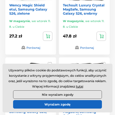
Wency Magic Shield
Techsuit Luxury Crystal
etui, Samsung Galaxy
MagSafe, Samsung
S26, zielone
Galaxy S26, srebrny
W magazynie
,
we wtorek 11.
W magazynie
,
we wtorek 11.
8. u Ciebie
8. u Ciebie
27.2 zł
47.8 zł
Porównaj
Porównaj
Używamy plików cookie do podstawowych funkcji, aby uczynić
korzystanie z witryny przyjemniejszym, do celów analitycznych
oraz, jeśli wyrażono na to zgodę, do celów targetowania reklam.
Więcej informacji znajdziesz
tutaj
Nie wyrażam zgody
Wyrażam zgodę
Etui Magic Shield,
Tech-Protect MagSlim
Samsung Galaxy S26,
MagSafe, Samsung