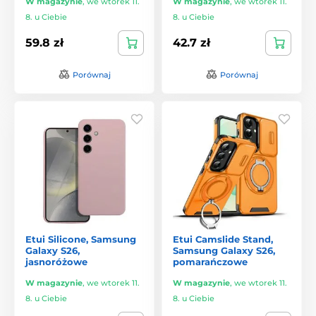
W magazynie
,
we wtorek 11.
W magazynie
,
we wtorek 11.
8. u Ciebie
8. u Ciebie
59.8 zł
42.7 zł
Porównaj
Porównaj
Etui Silicone, Samsung
Etui Camslide Stand,
Galaxy S26,
Samsung Galaxy S26,
jasnoróżowe
pomarańczowe
W magazynie
,
we wtorek 11.
W magazynie
,
we wtorek 11.
8. u Ciebie
8. u Ciebie