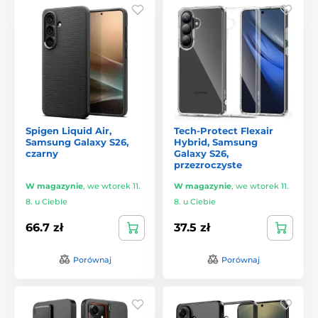
Spigen Liquid Air,
Tech-Protect Flexair
Samsung Galaxy S26,
Hybrid, Samsung
czarny
Galaxy S26,
przezroczyste
W magazynie
,
we wtorek 11.
W magazynie
,
we wtorek 11.
8. u Ciebie
8. u Ciebie
66.7 zł
37.5 zł
Porównaj
Porównaj