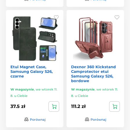
Etui Magnet Case,
Dexnor 360 Kickstand
Samsung Galaxy S26,
Camprotector etui
czarne
Samsung Galaxy S26,
bordowe
W magazynie
,
we wtorek 11.
W magazynie
,
we wtorek 11.
8. u Ciebie
8. u Ciebie
37.5 zł
111.2 zł
Porównaj
Porównaj