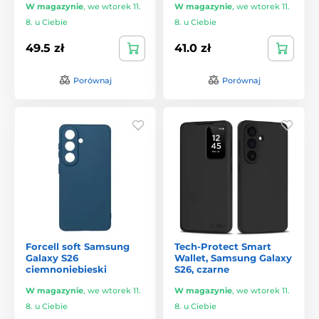
W magazynie
,
we wtorek 11.
W magazynie
,
we wtorek 11.
8. u Ciebie
8. u Ciebie
49.5 zł
41.0 zł
Porównaj
Porównaj
Forcell soft Samsung
Tech-Protect Smart
Galaxy S26
Wallet, Samsung Galaxy
ciemnoniebieski
S26, czarne
W magazynie
,
we wtorek 11.
W magazynie
,
we wtorek 11.
8. u Ciebie
8. u Ciebie