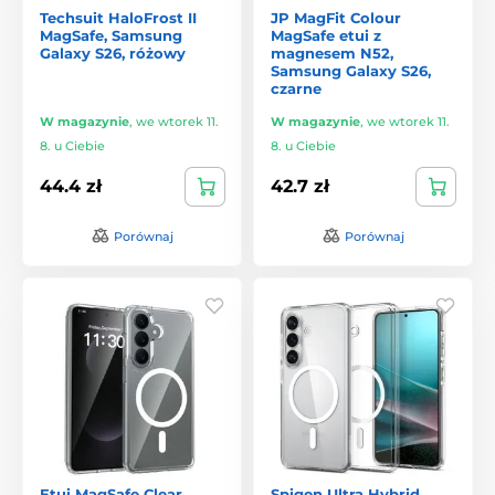
Techsuit HaloFrost II
JP MagFit Colour
MagSafe, Samsung
MagSafe etui z
Galaxy S26, różowy
magnesem N52,
Samsung Galaxy S26,
czarne
W magazynie
,
we wtorek 11.
W magazynie
,
we wtorek 11.
8. u Ciebie
8. u Ciebie
44.4 zł
42.7 zł
Porównaj
Porównaj
Etui MagSafe Clear,
Spigen Ultra Hybrid