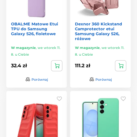
OBAL:ME Matowe Etui
Dexnor 360 Kickstand
TPU do Samsung
Camprotector etui
Galaxy S26, fioletowe
Samsung Galaxy S26,
różowe
W magazynie
,
we wtorek 11.
W magazynie
,
we wtorek 11.
8. u Ciebie
8. u Ciebie
32.4 zł
111.2 zł
Porównaj
Porównaj