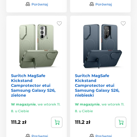
Porównaj
Porównaj
Suritch MagSafe
Suritch MagSafe
Kickstand
Kickstand
Camprotector etui
Camprotector etui
Samsung Galaxy S26,
Samsung Galaxy S26,
zielone
niebieski
W magazynie
,
we wtorek 11.
W magazynie
,
we wtorek 11.
8. u Ciebie
8. u Ciebie
111.2 zł
111.2 zł
Porównaj
Porównaj