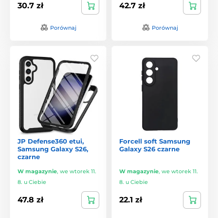
30.7 zł
42.7 zł
Porównaj
Porównaj
JP Defense360 etui,
Forcell soft Samsung
Samsung Galaxy S26,
Galaxy S26 czarne
czarne
W magazynie
,
we wtorek 11.
W magazynie
,
we wtorek 11.
8. u Ciebie
8. u Ciebie
47.8 zł
22.1 zł