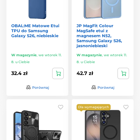
OBAL:ME Matowe Etui
JP MagFit Colour
TPU do Samsung
MagSafe etui z
Galaxy S26, niebieskie
magnesem N52,
Samsung Galaxy S26,
jasnoniebieski
W magazynie
,
we wtorek 11.
W magazynie
,
we wtorek 11.
8. u Ciebie
8. u Ciebie
32.4 zł
42.7 zł
Porównaj
Porównaj
Dla wymagających