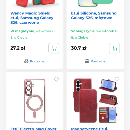
Wency Magic Shield
Etui Silicone, Samsung
etui, Samsung Galaxy
Galaxy S26, miętowe
S26, czerwone
W magazynie
,
we wtorek 11.
W magazynie
,
we wtorek 11.
8. u Ciebie
8. u Ciebie
27.2 zł
30.7 zł
Porównaj
Porównaj
Etui Electro Mag Cover
Magnetyczne Etui,