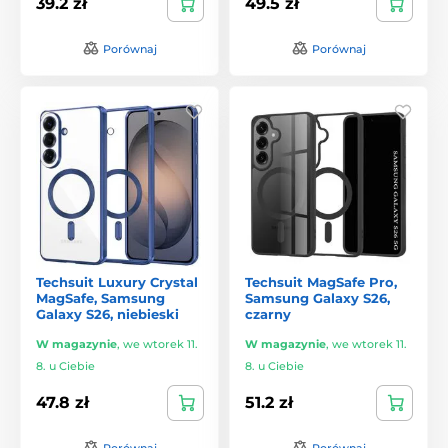
39.2 zł
49.5 zł
Porównaj
Porównaj
Techsuit Luxury Crystal
Techsuit MagSafe Pro,
MagSafe, Samsung
Samsung Galaxy S26,
Galaxy S26, niebieski
czarny
W magazynie
,
we wtorek 11.
W magazynie
,
we wtorek 11.
8. u Ciebie
8. u Ciebie
47.8 zł
51.2 zł
Porównaj
Porównaj