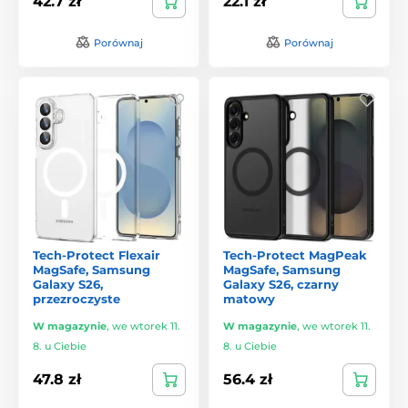
42.7 zł
22.1 zł
Porównaj
Porównaj
Tech-Protect Flexair
Tech-Protect MagPeak
MagSafe, Samsung
MagSafe, Samsung
Galaxy S26,
Galaxy S26, czarny
przezroczyste
matowy
W magazynie
,
we wtorek 11.
W magazynie
,
we wtorek 11.
8. u Ciebie
8. u Ciebie
47.8 zł
56.4 zł