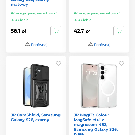
matowy
W magazynie
,
we wtorek 11.
W magazynie
,
we wtorek 11.
8. u Ciebie
8. u Ciebie
58.1 zł
42.7 zł
Porównaj
Porównaj
JP CamShield, Samsung
JP MagFit Colour
Galaxy S26, czarny
MagSafe etui z
magnesem N52,
Samsung Galaxy S26,
białe