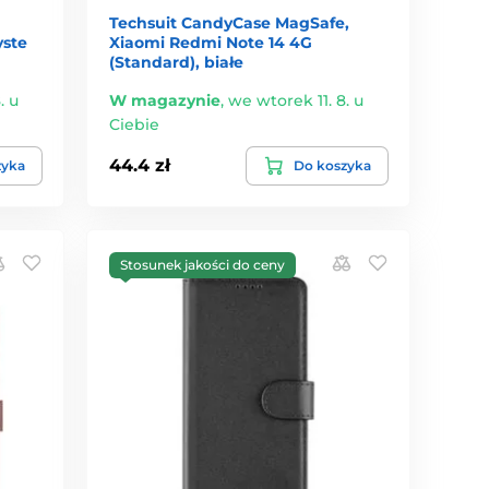
Techsuit CandyCase MagSafe,
yste
Xiaomi Redmi Note 14 4G
(Standard), białe
. u
W magazynie
,
we wtorek 11. 8. u
Ciebie
44.4 zł
zyka
Do koszyka
Stosunek jakości do ceny