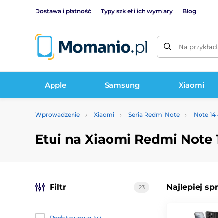
Dostawa i płatność
Typy szkieł i ich wymiary
Blog
Na przykład
Apple
Samsung
Xiaomi
Wprowadzenie
Xiaomi
Seria Redmi Note
Note 14
Etui na Xiaomi Redmi Note 
Filtr
Najlepiej sp
23
Podstawowa