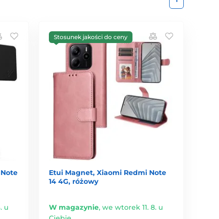
Stosunek jakości do ceny
 Note
Etui Magnet, Xiaomi Redmi Note
14 4G, różowy
. u
W magazynie
,
we wtorek 11. 8. u
Ciebie