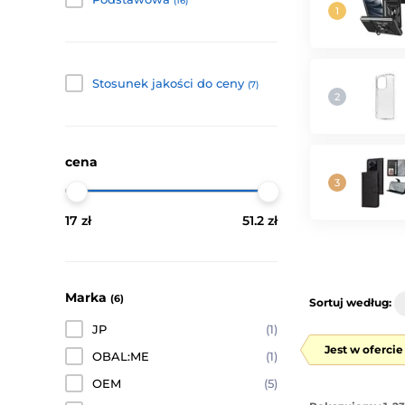
(16)
Stosunek jakości do ceny
(7)
cena
17 zł
51.2 zł
Marka
(6)
Sortuj według:
JP
(1)
Jest w oferci
OBAL:ME
(1)
OEM
(5)