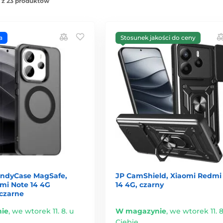
 z 23 produktów
a
Stosunek jakości do ceny
andyCase MagSafe,
JP CamShield, Xiaomi Redmi
mi Note 14 4G
14 4G, czarny
 czarne
ie
,
we wtorek 11. 8. u
W magazynie
,
we wtorek 11. 8
Ciebie