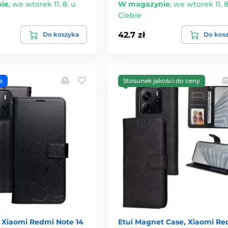
ie
,
we wtorek 11. 8. u
W magazynie
,
we wtorek 11. 8
Ciebie
42.7 zł
Do koszyka
Do kos
a
Stosunek jakości do ceny
, Xiaomi Redmi Note 14
Etui Magnet Case, Xiaomi Re