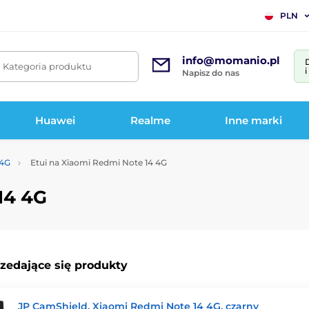
PLN
info@momanio.pl
. Kategoria produktu
Napisz do nas
Huawei
Realme
Inne marki
 4G
Etui na Xiaomi Redmi Note 14 4G
14 4G
rzedające się produkty
JP CamShield, Xiaomi Redmi Note 14 4G, czarny