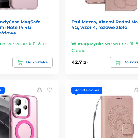
andyCase MagSafe,
Etui Mezzo, Xiaomi Redmi No
mi Note 14 4G
4G, wzór 4, różowe złoto
 różowe
ie
,
we wtorek 11. 8. u
W magazynie
,
we wtorek 11. 8
Ciebie
42.7 zł
Do koszyka
Do kos
a
Podstawowa