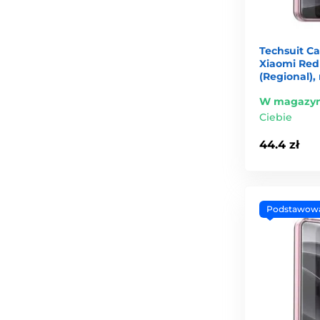
Techsuit C
Xiaomi Red
(Regional),
W magazyn
Ciebie
44.4 zł
Podstawow