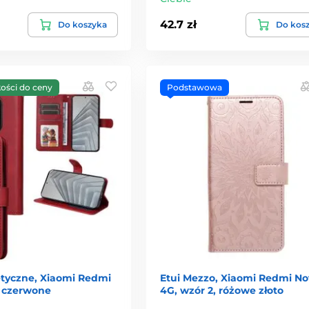
42.7 zł
Do koszyka
Do kos
kości do ceny
Podstawowa
tyczne, Xiaomi Redmi
Etui Mezzo, Xiaomi Redmi No
, czerwone
4G, wzór 2, różowe złoto