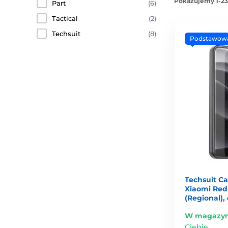
Pokazujemy 1-23
Part
(6)
Tactical
(2)
Techsuit
(8)
Podstawow
Techsuit C
Xiaomi Red
(Regional),
W magazyn
Ciebie