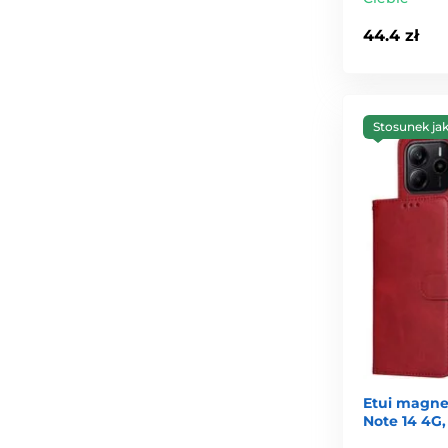
44.4 zł
Stosunek ja
Etui magne
Note 14 4G