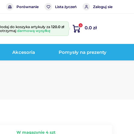
Porównanie
Lista życzeń
Zaloguj sie
0
Dodaj do koszyka artykuły za
120.0 zł
0.0 zł
i otrzymaj
darmową wysyłkę
Akcesoria
Pomysły na prezenty
W magazynie 4 szt