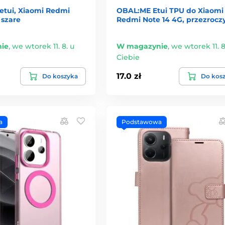
etui, Xiaomi Redmi
OBAL:ME Etui TPU do Xiaomi
 szare
Redmi Note 14 4G, przezrocz
ie
,
we wtorek 11. 8. u
W magazynie
,
we wtorek 11. 8
Ciebie
17.0 zł
Do koszyka
Do kos
a
Podstawowa