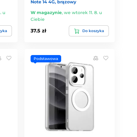
Note 14 4G, brązowy
. u
W magazynie
,
we wtorek 11. 8. u
Ciebie
37.5 zł
zyka
Do koszyka
Podstawowa