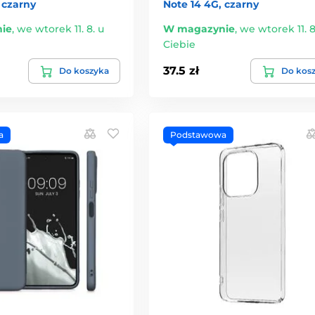
 czarny
Note 14 4G, czarny
ie
,
we wtorek 11. 8. u
W magazynie
,
we wtorek 11. 8
Ciebie
37.5 zł
Do koszyka
Do kos
a
Podstawowa