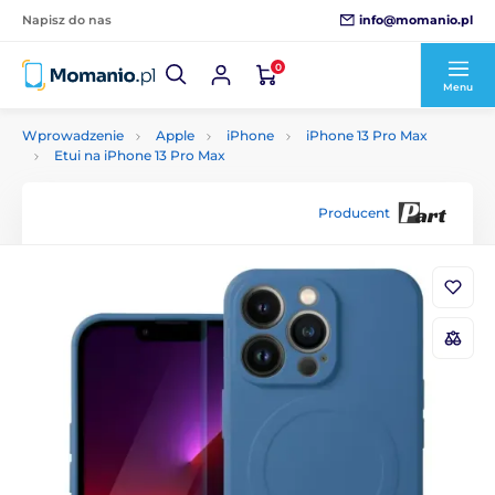
info@momanio.pl
Napisz do nas
0
Menu
Wprowadzenie
Apple
iPhone
iPhone 13 Pro Max
Etui na iPhone 13 Pro Max
Producent