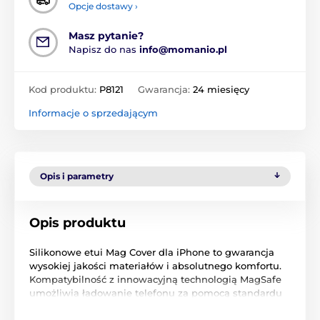
Opcje dostawy ›
Masz pytanie?
Napisz do nas
info@momanio.pl
Kod produktu:
P8121
Gwarancja:
24 miesięcy
Informacje o sprzedającym
Opis i parametry
Opis produktu
Silikonowe etui Mag Cover dla iPhone to gwarancja
wysokiej jakości materiałów i absolutnego komfortu.
Kompatybilność z innowacyjną technologią MagSafe
umożliwia ładowanie telefonu za pomocą standardu
bezprzewodowego ładowania Qi. Po nałożeniu