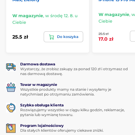
podszewka)
Produkt jest kompatybilny z technologią
W magazynie
,
w
W magazynie
,
w środę 12. 8. u
bezprzewodowego ładowania MagSafe.
Ciebie
Ciebie
25.5 zł
25.5 zł
Do koszyka
17.0 zł
Darmowa dostawa
Wystarczy, że zrobisz zakupy za ponad 120 zł i otrzymasz od
nas darmową dostawę.
Towar w magazynie
Wszystkie produkty mamy na stanie i wysyłamy je
natychmiast po otrzymaniu zamówienia.
Szybka obsługa klienta
Rozwiązujemy wszystko w ciągu kilku godzin, reklamacje,
pytania lub wymianę towaru.
Program lojalnościowy
Dla stałych klientów oferujemy ciekawe zniżki.