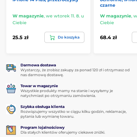
podszewka)
czarne
Produkt jest kompatybilny z technologią
W magazynie
,
we wtorek 11. 8. u
W magazynie
,
w
bezprzewodowego ładowania MagSafe.
Ciebie
Ciebie
25.5 zł
68.4 zł
Do koszyka
Darmowa dostawa
Wystarczy, że zrobisz zakupy za ponad 120 zł i otrzymasz od
nas darmową dostawę.
Towar w magazynie
Wszystkie produkty mamy na stanie i wysyłamy je
natychmiast po otrzymaniu zamówienia.
Szybka obsługa klienta
Rozwiązujemy wszystko w ciągu kilku godzin, reklamacje,
pytania lub wymianę towaru.
Program lojalnościowy
Dla stałych klientów oferujemy ciekawe zniżki.