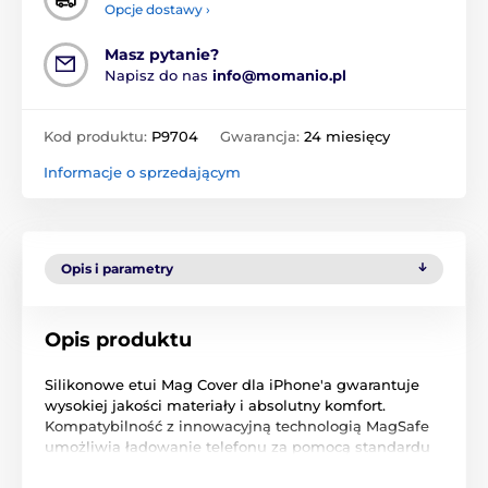
Opcje dostawy ›
Masz pytanie?
Napisz do nas
info@momanio.pl
Kod produktu:
P9704
Gwarancja:
24 miesięcy
Informacje o sprzedającym
Opis i parametry
Opis produktu
Silikonowe etui Mag Cover dla iPhone'a gwarantuje
wysokiej jakości materiały i absolutny komfort.
Kompatybilność z innowacyjną technologią MagSafe
umożliwia ładowanie telefonu za pomocą standardu
bezprzewodowego ładowania Qi. Po założeniu etui