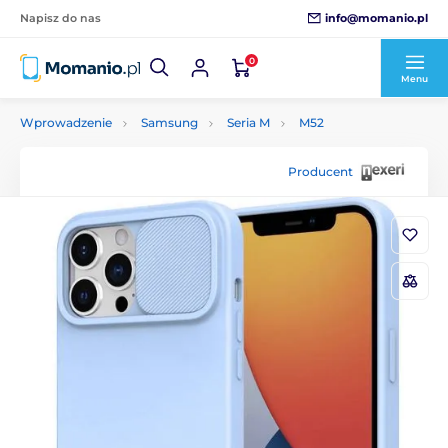
info@momanio.pl
Napisz do nas
0
Menu
Wprowadzenie
Samsung
Seria M
M52
Producent