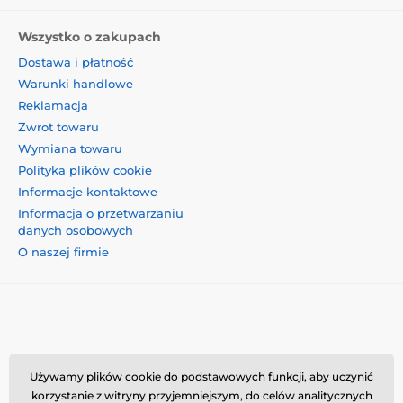
Wszystko o zakupach
Dostawa i płatność
Warunki handlowe
Reklamacja
Zwrot towaru
Wymiana towaru
Polityka plików cookie
Informacje kontaktowe
Informacja o przetwarzaniu
danych osobowych
O naszej firmie
Momanio s.r.o., Okružní 361/14, 74718, Píšť, Czechy,
Używamy plików cookie do podstawowych funkcji, aby uczynić
VAT: CZ09604707, info@momanio.pl
korzystanie z witryny przyjemniejszym, do celów analitycznych