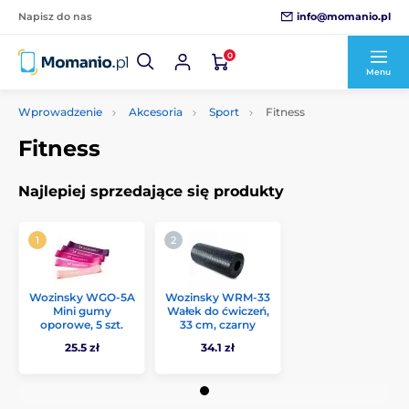
info@momanio.pl
Napisz do nas
0
Menu
Wprowadzenie
Akcesoria
Sport
Fitness
Fitness
Najlepiej sprzedające się produkty
Wozinsky WGO-5A
Wozinsky WRM-33
Mini gumy
Wałek do ćwiczeń,
oporowe, 5 szt.
33 cm, czarny
25.5 zł
34.1 zł