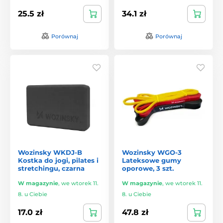
25.5 zł
34.1 zł
Porównaj
Porównaj
Wozinsky WKDJ-B
Wozinsky WGO-3
Kostka do jogi, pilates i
Lateksowe gumy
stretchingu, czarna
oporowe, 3 szt.
W magazynie
,
we wtorek 11.
W magazynie
,
we wtorek 11.
8. u Ciebie
8. u Ciebie
17.0 zł
47.8 zł