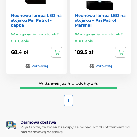
Neonowa lampa LED na
Neonowa lampa LED na
stojaku Psi Patrol -
stojaku – Psi Patrol
Łapka
Marshall
W magazynie
,
we wtorek 11.
W magazynie
,
we wtorek 11.
8. u Ciebie
8. u Ciebie
68.4 zł
109.5 zł
Porównaj
Porównaj
Widziałeś już 4 produkty z 4.
1
Darmowa dostawa
Wystarczy, że zrobisz zakupy za ponad 120 zł i otrzymasz od
nas darmową dostawę.