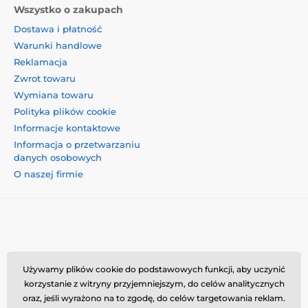
Wszystko o zakupach
Dostawa i płatność
Warunki handlowe
Reklamacja
Zwrot towaru
Wymiana towaru
Polityka plików cookie
Informacje kontaktowe
Informacja o przetwarzaniu
danych osobowych
O naszej firmie
Momanio s.r.o., Okružní 361/14, 74718, Píšť, Czechy,
Używamy plików cookie do podstawowych funkcji, aby uczynić
VAT: CZ09604707, info@momanio.pl
korzystanie z witryny przyjemniejszym, do celów analitycznych
oraz, jeśli wyrażono na to zgodę, do celów targetowania reklam.