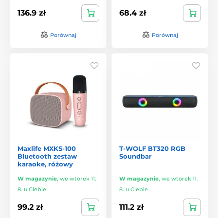
136.9 zł
68.4 zł
Porównaj
Porównaj
Maxlife MXKS-100
T-WOLF BT320 RGB
Bluetooth zestaw
Soundbar
karaoke, różowy
W magazynie
,
we wtorek 11.
W magazynie
,
we wtorek 11.
8. u Ciebie
8. u Ciebie
99.2 zł
111.2 zł