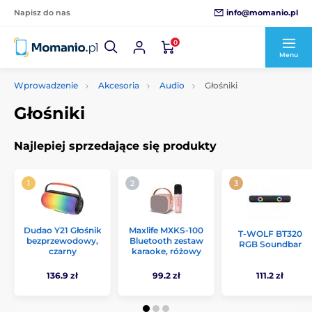
info@momanio.pl
Napisz do nas
0
Menu
Wprowadzenie
Akcesoria
Audio
Głośniki
Głośniki
Najlepiej sprzedające się produkty
Dudao Y21 Głośnik
Maxlife MXKS-100
T-WOLF BT320
bezprzewodowy,
Bluetooth zestaw
RGB Soundbar
czarny
karaoke, różowy
136.9 zł
99.2 zł
111.2 zł