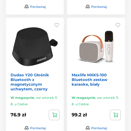
Porównaj
Porównaj
Dudao Y20 Głośnik
Maxlife MXKS-100
Bluetooth z
Bluetooth zestaw
magnetycznym
karaoke, biały
uchwytem, czarny
W magazynie
,
we wtorek 11.
W magazynie
,
we wtorek 11.
8. u Ciebie
8. u Ciebie
76.9 zł
99.2 zł
Porównaj
Porównaj