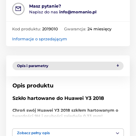
Masz pytanie?
Napisz do nas
info@momanio.pl
Kod produktu:
2019010
Gwarancja:
24 miesięcy
Informacje o sprzedającym
Opis i parametry
Opis produktu
Szkło hartowane do Huawei Y3 2018
Chroń swój Huawei Y3 2018 szkłem hartowanym o
twardości 9H i grubości zaledwie 0,33 mm!
Nie daj się zwieść niskiej cenie, to
ochronne szkło
hartowane do Huawei Y3 2018
jest najwyższej
Zobacz pełny opis