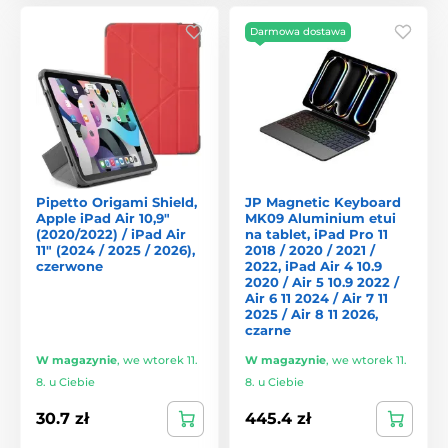
Darmowa dostawa
Pipetto Origami Shield,
JP Magnetic Keyboard
Apple iPad Air 10,9"
MK09 Aluminium etui
(2020/2022) / iPad Air
na tablet, iPad Pro 11
11" (2024 / 2025 / 2026),
2018 / 2020 / 2021 /
czerwone
2022, iPad Air 4 10.9
2020 / Air 5 10.9 2022 /
Air 6 11 2024 / Air 7 11
2025 / Air 8 11 2026,
czarne
W magazynie
,
we wtorek 11.
W magazynie
,
we wtorek 11.
8. u Ciebie
8. u Ciebie
30.7 zł
445.4 zł