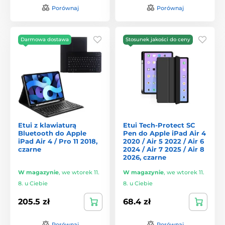
Porównaj
Porównaj
Darmowa dostawa
Stosunek jakości do ceny
Etui z klawiaturą
Etui Tech-Protect SC
Bluetooth do Apple
Pen do Apple iPad Air 4
iPad Air 4 / Pro 11 2018,
2020 / Air 5 2022 / Air 6
czarne
2024 / Air 7 2025 / Air 8
2026, czarne
W magazynie
,
we wtorek 11.
W magazynie
,
we wtorek 11.
8. u Ciebie
8. u Ciebie
205.5 zł
68.4 zł
Porównaj
Porównaj