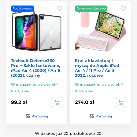
Podstawowa
Darmowa dostawa
Techsuit Defense360
Etui z klawiaturą i
Pro + Szkło hartowane,
myszą do Apple iPad
iPad Air 4 (2020) / Air 5
Air 4 / 11 Pro / Air 5
(2022), czarny
2022, różowe
W magazynie
,
we wtorek 11.
W magazynie
,
we wtorek 11.
8. u Ciebie
8. u Ciebie
99.2 zł
274.0 zł
Porównaj
Porównaj
Widziałeś już 20 produktów z 20.