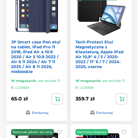
JP Smart case Pen etui
Tech-Protect Etui
na tablet, iPad Pro 11
Magnetyczne z
2018, iPad Air 4 10.9
Klawiaturą, Apple iPad
2020 / Air 5 10.9 2022 /
Air 10,9" 4 / 5 / 2020-
Air 6 11 2024 / Air 7 11
2022 / 11" 6 / 7 / 2024-
2025 / Air 8 11 2026,
2025, czarne
niebieskie
W magazynie
,
we wtorek 11.
W magazynie
,
we wtorek 11.
8. u Ciebie
8. u Ciebie
65.0 zł
359.7 zł
Porównaj
Porównaj
Stosunek jakości do ceny
Darmowa dostawa