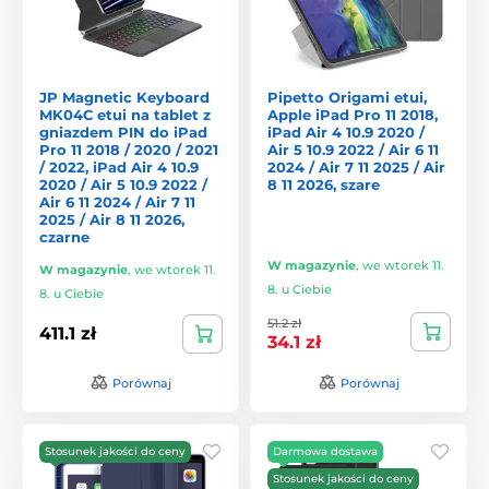
JP Magnetic Keyboard
Pipetto Origami etui,
MK04C etui na tablet z
Apple iPad Pro 11 2018,
gniazdem PIN do iPad
iPad Air 4 10.9 2020 /
Pro 11 2018 / 2020 / 2021
Air 5 10.9 2022 / Air 6 11
/ 2022, iPad Air 4 10.9
2024 / Air 7 11 2025 / Air
2020 / Air 5 10.9 2022 /
8 11 2026, szare
Air 6 11 2024 / Air 7 11
2025 / Air 8 11 2026,
czarne
W magazynie
,
we wtorek 11.
W magazynie
,
we wtorek 11.
8. u Ciebie
8. u Ciebie
51.2 zł
411.1 zł
34.1 zł
Porównaj
Porównaj
Stosunek jakości do ceny
Darmowa dostawa
Stosunek jakości do ceny