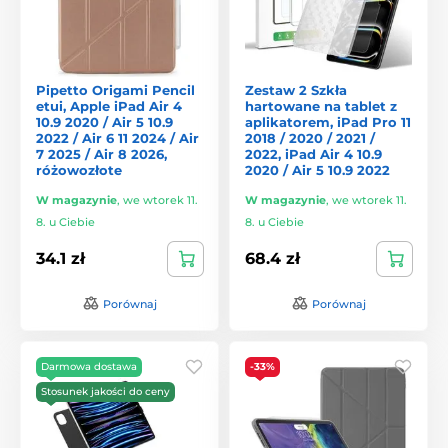
Pipetto Origami Pencil
Zestaw 2 Szkła
etui, Apple iPad Air 4
hartowane na tablet z
10.9 2020 / Air 5 10.9
aplikatorem, iPad Pro 11
2022 / Air 6 11 2024 / Air
2018 / 2020 / 2021 /
7 2025 / Air 8 2026,
2022, iPad Air 4 10.9
różowozłote
2020 / Air 5 10.9 2022
W magazynie
,
we wtorek 11.
W magazynie
,
we wtorek 11.
8. u Ciebie
8. u Ciebie
34.1 zł
68.4 zł
Porównaj
Porównaj
Darmowa dostawa
-33%
Stosunek jakości do ceny