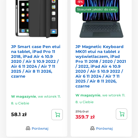
-5%
Stosunek jakości do ceny
JP Smart case Pen etui
JP Magnetic Keyboard
na tablet, iPad Pro 11
MK01 etui na tablet z
2018, iPad Air 4 10.9
wyświetlaczem, iPad
2020 / Air 5 10.9 2022 /
Pro 11 2018 / 2020 / 2021
Air 6 11 2024 / Air 7 11
/ 2022, iPad Air 4 10.9
2025 / Air 8 11 2026,
2020 / Air 5 10.9 2022 /
czarne
Air 6 11 2024 / Air 7 11
2025 / Air 8 11 2026,
czarne
W magazynie
,
we wtorek 11.
W magazynie
,
we wtorek 11.
8. u Ciebie
8. u Ciebie
376.9 zł
58.1 zł
359.7 zł
Porównaj
Porównaj