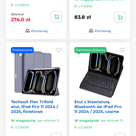
8. u Ciebie
8. u Ciebie
394.0 zł
83.8 zł
274.0 zł
Porównaj
Porównaj
Podstawowa
Darmowa dostawa
Techsuit Flex Trifold
Etui z klawiaturą
etui, iPad Pro 11 2024 /
Bluetooth do iPad Pro
2025, fioletowe
11 2024 / 2025, czarne
W magazynie
,
we wtorek 11.
W magazynie
,
we wtorek 11.
8. u Ciebie
8. u Ciebie