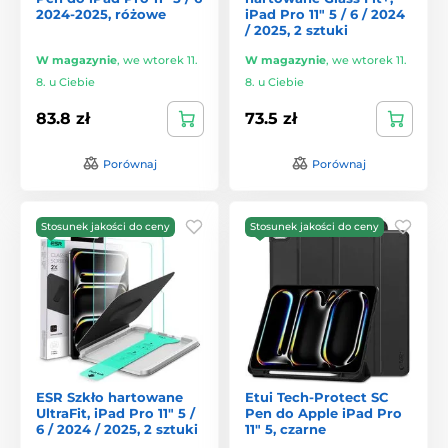
2024-2025, różowe
iPad Pro 11" 5 / 6 / 2024
/ 2025, 2 sztuki
W magazynie
,
we wtorek 11.
W magazynie
,
we wtorek 11.
8. u Ciebie
8. u Ciebie
83.8 zł
73.5 zł
Porównaj
Porównaj
Stosunek jakości do ceny
Stosunek jakości do ceny
ESR Szkło hartowane
Etui Tech-Protect SC
UltraFit, iPad Pro 11" 5 /
Pen do Apple iPad Pro
6 / 2024 / 2025, 2 sztuki
11" 5, czarne