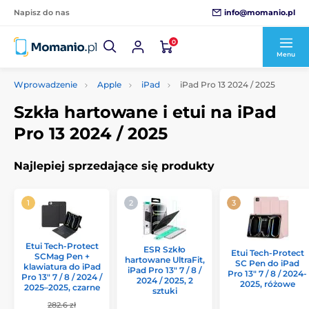
info@momanio.pl
Napisz do nas
0
Menu
Wprowadzenie
Apple
iPad
iPad Pro 13 2024 / 2025
Szkła hartowane i etui na iPad
Pro 13 2024 / 2025
Najlepiej sprzedające się produkty
Etui Tech-Protect
ESR Szkło
Etui Tech-Protect
SCMag Pen +
hartowane UltraFit,
SC Pen do iPad
klawiatura do iPad
iPad Pro 13" 7 / 8 /
Pro 13" 7 / 8 / 2024-
Pro 13" 7 / 8 / 2024 /
2024 / 2025, 2
2025, różowe
2025–2025, czarne
sztuki
282.6 zł