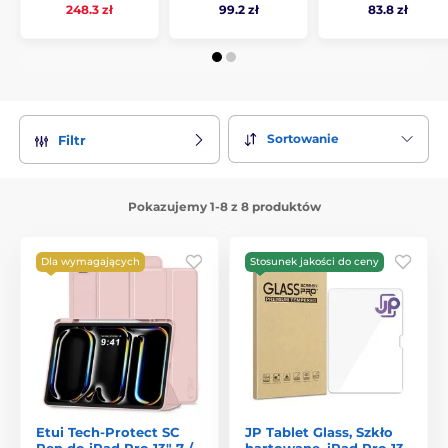
99.2 zł
83.8 zł
248.3 zł
Sortowanie
Filtr
Pokazujemy 1-8 z 8 produktów
Dla wymagających
Stosunek jakości do ceny
Etui Tech-Protect SC
JP Tablet Glass, Szkło
Pen do iPad Pro 13" 7 /
hartowane, iPad Pro 13