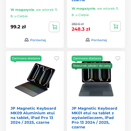
W magazynie
,
we wtorek 11.
W magazynie
,
we wtorek 11.
8. u Ciebie
8. u Ciebie
282.6 zł
99.2 zł
248.3 zł
Porównaj
Porównaj
Darmowa dostawa
Darmowa dostawa
Stosunek jakości do ceny
JP Magnetic Keyboard
JP Magnetic Keyboard
MK09 Aluminium etui
MK01 etui na tablet z
na tablet, iPad Pro 13
wyświetlaczem, iPad
2024 / 2025, czarne
Pro 13 2024 / 2025,
czarne