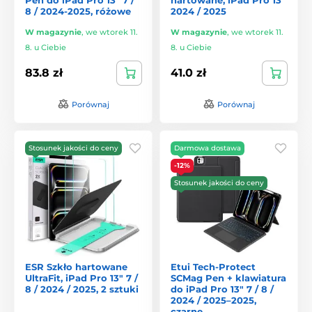
8 / 2024-2025, różowe
2024 / 2025
W magazynie
,
we wtorek 11.
W magazynie
,
we wtorek 11.
8. u Ciebie
8. u Ciebie
83.8 zł
41.0 zł
Porównaj
Porównaj
Stosunek jakości do ceny
Darmowa dostawa
-12%
Stosunek jakości do ceny
ESR Szkło hartowane
Etui Tech-Protect
UltraFit, iPad Pro 13" 7 /
SCMag Pen + klawiatura
8 / 2024 / 2025, 2 sztuki
do iPad Pro 13" 7 / 8 /
2024 / 2025–2025,
czarne