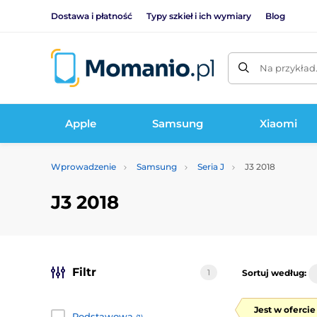
Dostawa i płatność
Typy szkieł i ich wymiary
Blog
Na przykład
Apple
Samsung
Xiaomi
Wprowadzenie
Samsung
Seria J
J3 2018
J3 2018
Filtr
1
Sortuj według:
Jest w oferci
Podstawowa