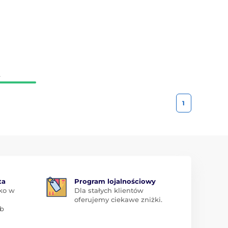
.
1
ta
Program lojalnościowy
ko w
Dla stałych klientów
oferujemy ciekawe zniżki.
ub