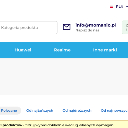
PLN
info@momanio.pl
. Kategoria produktu
Napisz do nas
Huawei
Realme
Inne marki
Polecane
Od najtańszych
Od najdroższych
Od najnowszyc
e 1 produktów
- filtruj wyniki dokładnie według własnych wymagań.