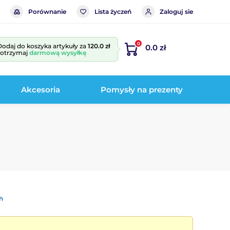
Porównanie
Lista życzeń
Zaloguj sie
0
Dodaj do koszyka artykuły za
120.0 zł
0.0 zł
i otrzymaj
darmową wysyłkę
Akcesoria
Pomysły na prezenty
h