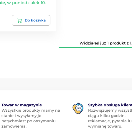
ie
,
w poniedziałek 10.
Do koszyka
Widziałeś już 1 produkt z 1
Towar w magazynie
Szybka obsługa klien
Wszystkie produkty mamy na
Rozwiązujemy wszyst
stanie i wysyłamy je
ciągu kilku godzin,
natychmiast po otrzymaniu
reklamacje, pytania l
zamówienia.
wymianę towaru.