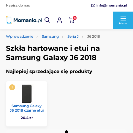
info@momanio.pl
Napisz do nas
0
Menu
Wprowadzenie
Samsung
Seria J
J6 2018
Szkła hartowane i etui na
Samsung Galaxy J6 2018
Najlepiej sprzedające się produkty
Samsung Galaxy
J6 2018 czarne etui
20.4 zł