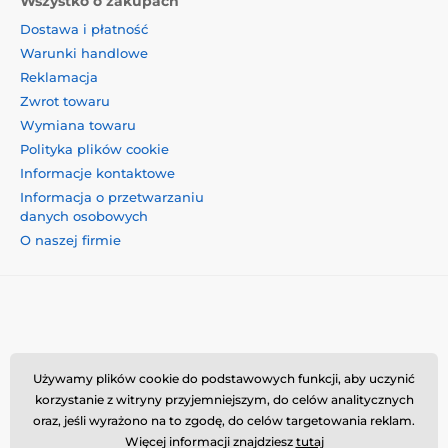
Wszystko o zakupach
Dostawa i płatność
Warunki handlowe
Reklamacja
Zwrot towaru
Wymiana towaru
Polityka plików cookie
Informacje kontaktowe
Informacja o przetwarzaniu
danych osobowych
O naszej firmie
Momanio s.r.o., Okružní 361/14, 74718, Píšť, Czechy,
Używamy plików cookie do podstawowych funkcji, aby uczynić
VAT: CZ09604707, info@momanio.pl
korzystanie z witryny przyjemniejszym, do celów analitycznych
oraz, jeśli wyrażono na to zgodę, do celów targetowania reklam.
Więcej informacji znajdziesz
tutaj