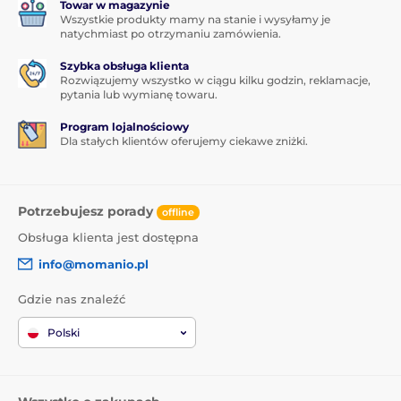
Towar w magazynie
przy pierwszym naklejeniu.
Chroni twój telefon,
Wszystkie produkty mamy na stanie i wysyłamy je
oszczędza czas i pieniądze, a do tego wygląda
natychmiast po otrzymaniu zamówienia.
świetnie!
To po prostu sytuacja win-win, której nie
Szybka obsługa klienta
chcesz przegapić!
Rozwiązujemy wszystko w ciągu kilku godzin, reklamacje,
pytania lub wymianę towaru.
Program lojalnościowy
Dla stałych klientów oferujemy ciekawe zniżki.
Potrzebujesz porady
offline
Obsługa klienta jest dostępna
info@momanio.pl
Gdzie nas znaleźć
Polski