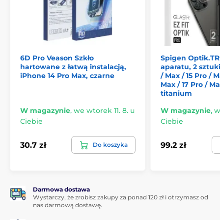
Każda drobinka kurzu precz, aby szkło siedziało
idealnie. To jak przygotowanie się do randki –
chcesz, żeby wszystko było doskonałe.
Aplikacja:
Włóż szkło do aplikatora, który jest
częścią zestawu. Ten krok jest tak prosty, że nawet
nie musisz być mistrzem rękodzieła.
Wyrównaj je z
6D Pro Veason Szkło
Spigen Optik.TR
ekranem i delikatnie naciśnij.
To szkło ma taką
hartowane z łatwą instalacją,
aparatu, 2 sztuk
precyzję, że będzie wyglądać jak naturalna część
iPhone 14 Pro Max, czarne
/ Max / 15 Pro / M
twojego telefonu. Bez skomplikowanych pomiarów
Max / 17 Pro / Ma
titanium
czy nerwów, wszystko po prostu się zgrywa.
W magazynie
,
we wtorek 11. 8. u
W magazynie
,
w
Usuwanie pęcherzyków:
Jeśli jednak pojawi się
jakiś pęcherzyk, nie panikuj.
Weź skrobaczkę i
Ciebie
Ciebie
delikatnie wypchnij go w kierunku krawędzi.
Pęcherzyki szybko ustąpią, a ty będziesz mieć ekran
30.7 zł
99.2 zł
Do koszyka
czystszy niż kiedykolwiek.
Bez nerwów, bez pęcherzyków, bez powtarzanych
prób.
Darmowa dostawa
Więc nie wahaj się.
Dzięki Szkłu hartowanemu JP
Wystarczy, że zrobisz zakupy za ponad 120 zł i otrzymasz od
SimpleFlow
zyskasz doskonałą ochronę, która nie
nas darmową dostawę.
zrujnuje twojego portfela, i jednocześnie
zaoszczędzisz nerwy.
To wybór, który pokochasz już