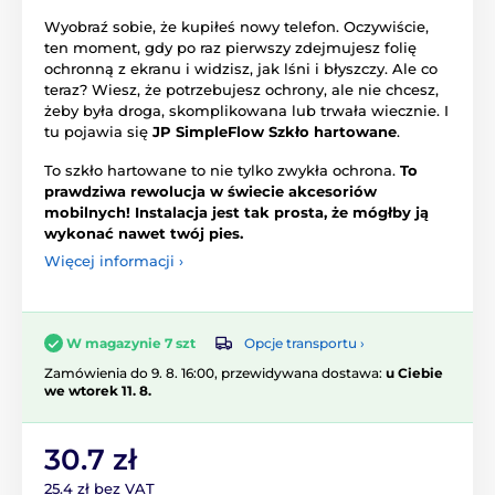
Wyobraź sobie, że kupiłeś nowy telefon. Oczywiście,
ten moment, gdy po raz pierwszy zdejmujesz folię
ochronną z ekranu i widzisz, jak lśni i błyszczy. Ale co
teraz? Wiesz, że potrzebujesz ochrony, ale nie chcesz,
żeby była droga, skomplikowana lub trwała wiecznie. I
tu pojawia się
JP SimpleFlow Szkło hartowane
.
To szkło hartowane to nie tylko zwykła ochrona.
To
prawdziwa rewolucja w świecie akcesoriów
mobilnych! Instalacja jest tak prosta, że mógłby ją
wykonać nawet twój pies.
Więcej informacji ›
Opcje transportu ›
W magazynie 7 szt
Zamówienia do 9. 8. 16:00, przewidywana dostawa:
u Ciebie
we wtorek 11. 8.
30.7 zł
25.4 zł bez VAT