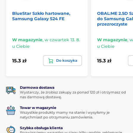
Wybierz JP Titan i zapewnij swojemu telefonowi
ochronę, na jaką zasługuje!
BlueStar Szkło hartowane,
OBAL:ME 2.5D S
Samsung Galaxy S24 FE
do Samsung Gal
przezroczyste
W magazynie
,
w czwartek 13. 8.
W magazynie
,
w
u Ciebie
u Ciebie
15.3 zł
15.3 zł
Do koszyka
Darmowa dostawa
Wystarczy, że zrobisz zakupy za ponad 120 zł i otrzymasz od
nas darmową dostawę.
Towar w magazynie
Wszystkie produkty mamy na stanie i wysyłamy je
natychmiast po otrzymaniu zamówienia.
Szybka obsługa klienta
Rozwiązujemy wszystko w ciągu kilku godzin, reklamacje,