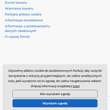
Zwrot towaru
Wymiana towaru
Polityka plików cookie
Informacje kontaktowe
Informacja o przetwarzaniu
danych osobowych
O naszej firmie
Momanio s.r.o., Okružní 361/14, 74718, Píšť, Czechy,
Używamy plików cookie do podstawowych funkcji, aby uczynić
VAT: CZ09604707, info@momanio.pl
korzystanie z witryny przyjemniejszym, do celów analitycznych
oraz, jeśli wyrażono na to zgodę, do celów targetowania reklam.
Więcej informacji znajdziesz
tutaj
Nie wyrażam zgody
Wyrażam zgodę
© 2026 www.momanio.pl ⦁ Utworzono e-sklep
SIMPLIA.cz