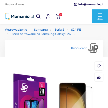
info@momanio.pl
Napisz do nas
0
Menu
Wprowadzenie
Samsung
Seria S
S24 FE
Szkła hartowane na Samsung Galaxy S24 FE
Producent