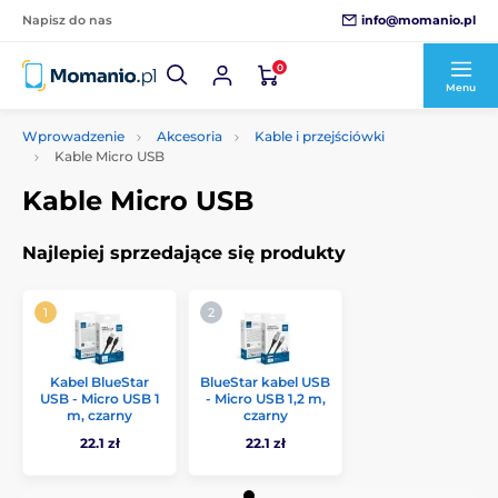
info@momanio.pl
Napisz do nas
0
Menu
Wprowadzenie
Akcesoria
Kable i przejściówki
Kable Micro USB
Kable Micro USB
Najlepiej sprzedające się produkty
Kabel BlueStar
BlueStar kabel USB
USB - Micro USB 1
- Micro USB 1,2 m,
m, czarny
czarny
22.1 zł
22.1 zł