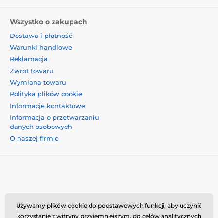
Wszystko o zakupach
Dostawa i płatność
Warunki handlowe
Reklamacja
Zwrot towaru
Wymiana towaru
Polityka plików cookie
Informacje kontaktowe
Informacja o przetwarzaniu
danych osobowych
O naszej firmie
Momanio s.r.o., Okružní 361/14, 74718, Píšť, Czechy,
Używamy plików cookie do podstawowych funkcji, aby uczynić
VAT: CZ09604707, info@momanio.pl
korzystanie z witryny przyjemniejszym, do celów analitycznych