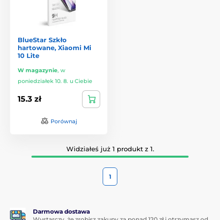
BlueStar Szkło
hartowane, Xiaomi Mi
10 Lite
W magazynie
,
w
poniedziałek 10. 8. u Ciebie
15.3 zł
Porównaj
Widziałeś już 1 produkt z 1.
1
Darmowa dostawa
Wystarczy, że zrobisz zakupy za ponad 120 zł i otrzymasz od