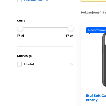
(1)
Pokazujemy 1-1 
cena
Podstawow
17 zł
17 zł
Marka
(1)
Hurtel
(1)
Etui Soft Ca
czarny