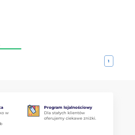
.
1
ta
Program lojalnościowy
ko w
Dla stałych klientów
oferujemy ciekawe zniżki.
ub