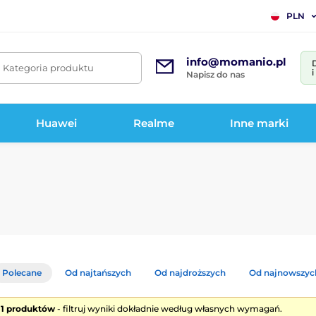
PLN
info@momanio.pl
. Kategoria produktu
Napisz do nas
Huawei
Realme
Inne marki
Polecane
Od najtańszych
Od najdroższych
Od najnowszyc
e 1 produktów
- filtruj wyniki dokładnie według własnych wymagań.