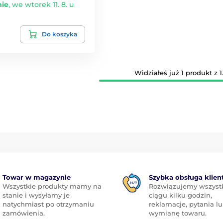
ie
,
we wtorek 11. 8. u
Do koszyka
Widziałeś już 1 produkt z 1
Towar w magazynie
Szybka obsługa klien
Wszystkie produkty mamy na
Rozwiązujemy wszyst
stanie i wysyłamy je
ciągu kilku godzin,
natychmiast po otrzymaniu
reklamacje, pytania l
zamówienia.
wymianę towaru.