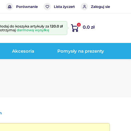
Porównanie
Lista życzeń
Zaloguj sie
0
Dodaj do koszyka artykuły za
120.0 zł
0.0 zł
i otrzymaj
darmową wysyłkę
Akcesoria
Pomysły na prezenty
h