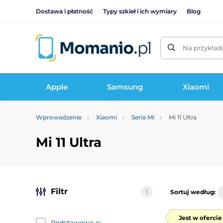
Dostawa i płatność
Typy szkieł i ich wymiary
Blog
Na przykład
Apple
Samsung
Xiaomi
Wprowadzenie
Xiaomi
Seria Mi
Mi 11 Ultra
Mi 11 Ultra
Filtr
1
Sortuj według:
Jest w oferci
Podstawowa