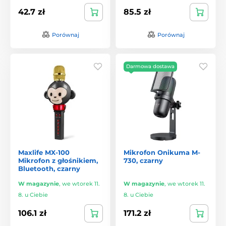
42.7 zł
85.5 zł
Porównaj
Porównaj
Darmowa dostawa
Maxlife MX-100
Mikrofon Onikuma M-
Mikrofon z głośnikiem,
730, czarny
Bluetooth, czarny
W magazynie
,
we wtorek 11.
W magazynie
,
we wtorek 11.
8. u Ciebie
8. u Ciebie
106.1 zł
171.2 zł