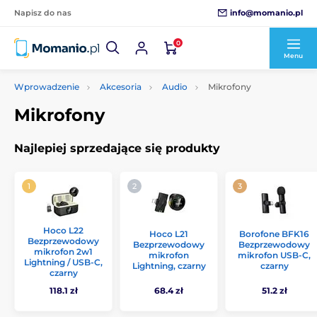
info@momanio.pl
Napisz do nas
0
Menu
Wprowadzenie
Akcesoria
Audio
Mikrofony
Mikrofony
Najlepiej sprzedające się produkty
Hoco L22
Hoco L21
Borofone BFK16
Bezprzewodowy
Bezprzewodowy
Bezprzewodowy
mikrofon 2w1
mikrofon
mikrofon USB-C,
Lightning / USB-C,
Lightning, czarny
czarny
czarny
118.1 zł
68.4 zł
51.2 zł