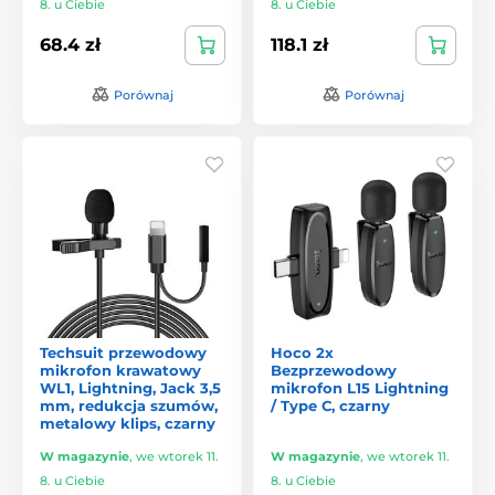
8. u Ciebie
8. u Ciebie
68.4 zł
118.1 zł
Porównaj
Porównaj
Techsuit przewodowy
Hoco 2x
mikrofon krawatowy
Bezprzewodowy
WL1, Lightning, Jack 3,5
mikrofon L15 Lightning
mm, redukcja szumów,
/ Type C, czarny
metalowy klips, czarny
W magazynie
,
we wtorek 11.
W magazynie
,
we wtorek 11.
8. u Ciebie
8. u Ciebie