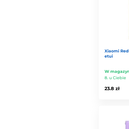
Xiaomi Redm
etui
W magazyn
8. u Ciebie
23.8 zł