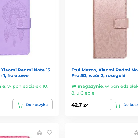
 Xiaomi Redmi Note 15
Etui Mezzo, Xiaomi Redmi Not
r 1, fioletowe
Pro 5G, wzór 2, rosegold
ie
,
w poniedziałek 10.
W magazynie
,
w poniedziałek
8. u Ciebie
42.7 zł
Do koszyka
Do kos