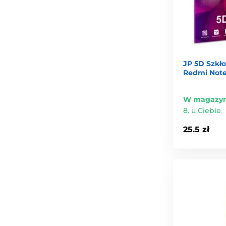
JP 5D Szkł
Redmi Note 
W magazyn
8. u Ciebie
25.5 zł