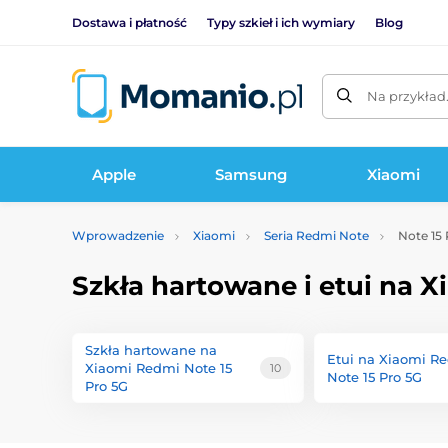
Dostawa i płatność
Typy szkieł i ich wymiary
Blog
Na przykład
Apple
Samsung
Xiaomi
Wprowadzenie
Xiaomi
Seria Redmi Note
Note 15 
Szkła hartowane i etui na X
Szkła hartowane na
Etui na Xiaomi R
Xiaomi Redmi Note 15
10
Note 15 Pro 5G
Pro 5G