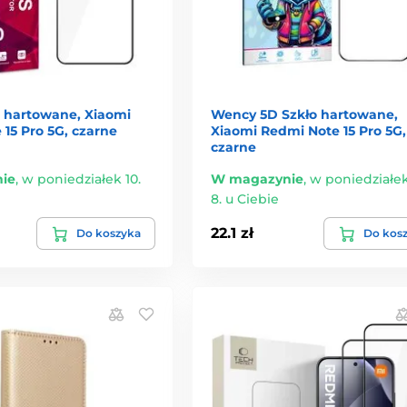
o hartowane, Xiaomi
Wency 5D Szkło hartowane,
15 Pro 5G, czarne
Xiaomi Redmi Note 15 Pro 5G,
czarne
ie
,
w poniedziałek 10.
W magazynie
,
w poniedziałek
8. u Ciebie
22.1 zł
Do koszyka
Do kos