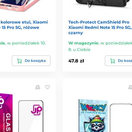
kolorowe etui, Xiaomi
Tech-Protect CamShield Pro
 15 Pro 5G, różowe
Xiaomi Redmi Note 15 Pro 5G,
czarny
ie
,
w poniedziałek 10.
W magazynie
,
w poniedziałek
8. u Ciebie
47.8 zł
Do koszyka
Do kos