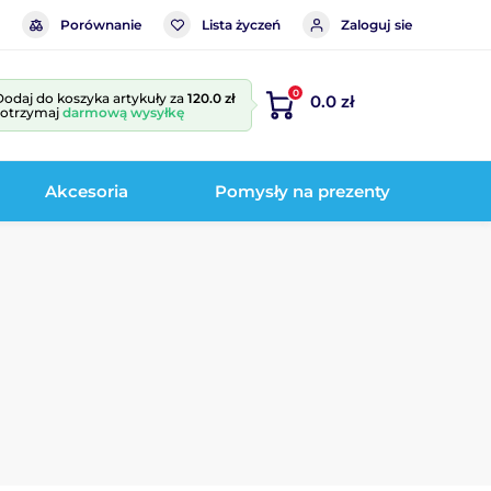
Porównanie
Lista życzeń
Zaloguj sie
0
Dodaj do koszyka artykuły za
120.0 zł
0.0 zł
i otrzymaj
darmową wysyłkę
Akcesoria
Pomysły na prezenty