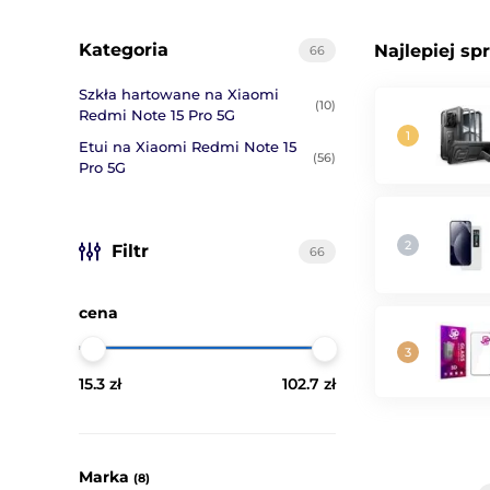
Kategoria
Najlepiej sp
66
Szkła hartowane na Xiaomi
(10)
Redmi Note 15 Pro 5G
Etui na Xiaomi Redmi Note 15
(56)
Pro 5G
Filtr
66
cena
15.3 zł
102.7 zł
Marka
(8)