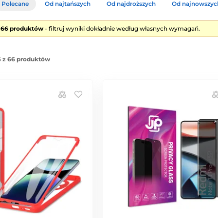
Polecane
Od najtańszych
Od najdroższych
Od najnowszyc
e 66 produktów
- filtruj wyniki dokładnie według własnych wymagań.
 z 66 produktów