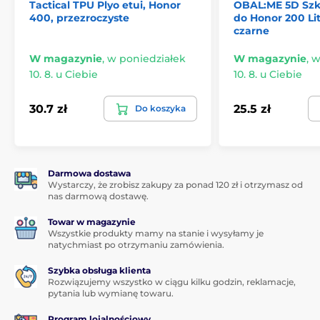
Tactical TPU Plyo etui, Honor
OBAL:ME 5D Szk
400, przezroczyste
do Honor 200 Lit
czarne
W magazynie
,
w poniedziałek
W magazynie
,
w
10. 8. u Ciebie
10. 8. u Ciebie
30.7 zł
25.5 zł
Do koszyka
Darmowa dostawa
Wystarczy, że zrobisz zakupy za ponad 120 zł i otrzymasz od
nas darmową dostawę.
Towar w magazynie
Wszystkie produkty mamy na stanie i wysyłamy je
natychmiast po otrzymaniu zamówienia.
Szybka obsługa klienta
Rozwiązujemy wszystko w ciągu kilku godzin, reklamacje,
pytania lub wymianę towaru.
Program lojalnościowy