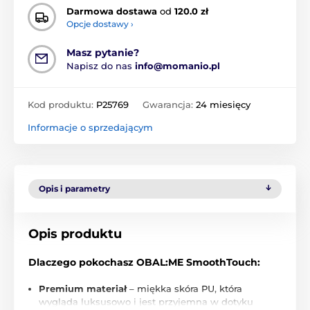
Darmowa dostawa
od
120.0 zł
Opcje dostawy ›
Masz pytanie?
Napisz do nas
info@momanio.pl
Kod produktu:
P25769
Gwarancja:
24 miesięcy
Informacje o sprzedającym
Opis i parametry
Opis produktu
Dlaczego pokochasz OBAL:ME SmoothTouch:
Premium materiał
– miękka skóra PU, która
wygląda luksusowo i jest przyjemna w dotyku