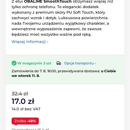
Z etui
OBAL:ME SmoothTouch
otrzymasz więcej niż
tylko ochronę telefonu. To elegancki dodatek
wykonany z premium skóry PU Soft Touch, który
zachwyci wzrok i dotyk. Luksusowa powierzchnia
nada Twojemu urządzeniu wyjątkowy charakter, a
wewnętrzne wyposażenie zapewni, że zawsze
będziesz mieć wszystko ważne pod ręką.
Więcej informacji ›
Opcje transportu ›
W magazynie 3 szt
Zamówienia do 7. 8. 16:00, przewidywana dostawa:
u Ciebie
we wtorek 11. 8.
32.4 zł
17.0 zł
14.0 zł bez VAT
Zniżka
-48%
Oszczędzasz 15.4 zł