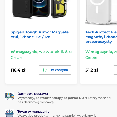
Spigen Tough Armor MagSafe
Tech-Protect Fle
etui, iPhone 16e / 17e
MagSafe, iPhone 
przezroczysty
W magazynie
,
we wtorek 11. 8. u
W magazynie
,
w
Ciebie
Ciebie
116.4 zł
51.2 zł
Do koszyka
Darmowa dostawa
Wystarczy, że zrobisz zakupy za ponad 120 zł i otrzymasz od
nas darmową dostawę.
Towar w magazynie
Wszystkie produkty mamy na stanie i wysyłamy je