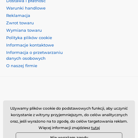
Dostawa i płatność
Warunki handlowe
Reklamacja
Zwrot towaru
Wymiana towaru
Polityka plików cookie
Informacje kontaktowe
Informacja o przetwarzaniu
danych osobowych
O naszej firmie
Momanio s.r.o., Okružní 361/14, 74718, Píšť, Czechy,
Używamy plików cookie do podstawowych funkcji, aby uczynić
VAT: CZ09604707, info@momanio.pl
korzystanie z witryny przyjemniejszym, do celów analitycznych
oraz, jeśli wyrażono na to zgodę, do celów targetowania reklam.
Więcej informacji znajdziesz
tutaj
Nie wyrażam zgody