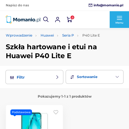
info@momanio.pl
Napisz do nas
0
Menu
Wprowadzenie
Huawei
Seria P
P40 Lite E
Szkła hartowane i etui na
Huawei P40 Lite E
Sortowanie
Filtr
Pokazujemy 1-1 z 1 produktów
Podstawowa