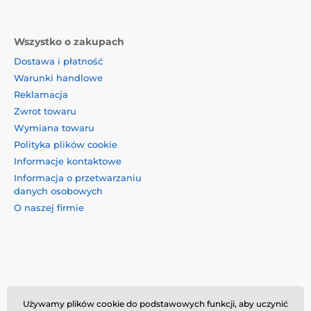
Wszystko o zakupach
Dostawa i płatność
Warunki handlowe
Reklamacja
Zwrot towaru
Wymiana towaru
Polityka plików cookie
Informacje kontaktowe
Informacja o przetwarzaniu
danych osobowych
O naszej firmie
Momanio s.r.o., Okružní 361/14, 74718, Píšť, Czechy,
Używamy plików cookie do podstawowych funkcji, aby uczynić