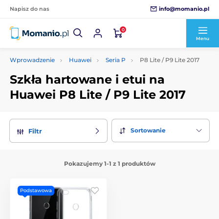
info@momanio.pl
Napisz do nas
0
Menu
Wprowadzenie
Huawei
Seria P
P8 Lite / P9 Lite 2017
Szkła hartowane i etui na
Huawei P8 Lite / P9 Lite 2017
Sortowanie
Filtr
Pokazujemy 1-1 z 1 produktów
Podstawowa