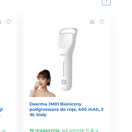
Deerma JM01 Bioniczny
ji
podgrzewacz do rzęs, 400 mAh, 2
,
W, biały
. u
W magazynie
,
we wtorek 11. 8. u