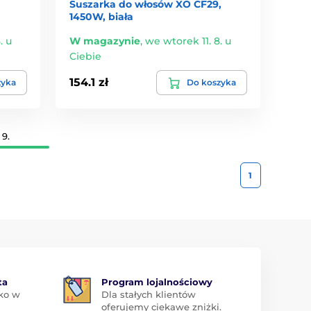
Suszarka do włosów XO CF29,
1450W, biała
. u
W magazynie
,
we wtorek 11. 8. u
Ciebie
154.1 zł
zyka
Do koszyka
9.
1
ta
Program lojalnościowy
ko w
Dla stałych klientów
oferujemy ciekawe zniżki.