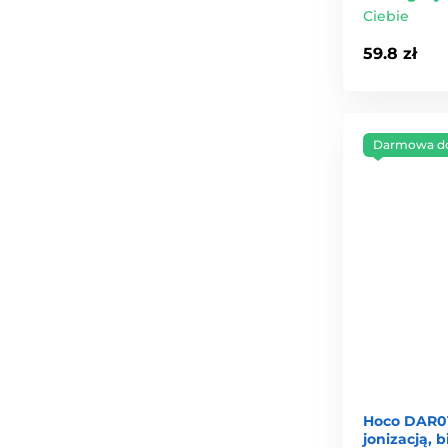
Ciebie
59.8 zł
Darmowa d
Hoco DAR01
jonizacją, b