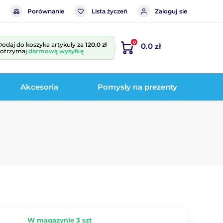
Porównanie
Lista życzeń
Zaloguj sie
0
Dodaj do koszyka artykuły za
120.0 zł
0.0 zł
i otrzymaj
darmową wysyłkę
Akcesoria
Pomysły na prezenty
W magazynie 3 szt