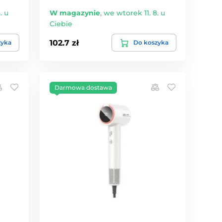
. u
W magazynie
,
we wtorek 11. 8. u
Ciebie
102.7 zł
zyka
Do koszyka
Darmowa dostawa