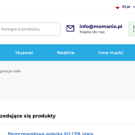
PLN
info@momanio.pl
. Kategoria produktu
Napisz do nas
Huawei
Realme
Inne marki
gnacja ciała
rzedające się produkty
Bezprzewodowa golarka XO CF8, szara