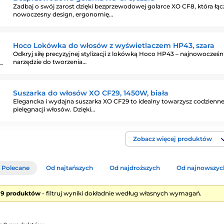
Zadbaj o swój zarost dzięki bezprzewodowej golarce XO CF8, która łąc
nowoczesny design, ergonomię…
Hoco Lokówka do włosów z wyświetlaczem HP43, szara
Odkryj siłę precyzyjnej stylizacji z lokówką Hoco HP43 – najnowocześn
narzędzie do tworzenia…
Suszarka do włosów XO CF29, 1450W, biała
Elegancka i wydajna suszarka XO CF29 to idealny towarzysz codzienne
pielęgnacji włosów. Dzięki…
Zobacz więcej produktów
Polecane
Od najtańszych
Od najdroższych
Od najnowszyc
e 9 produktów
- filtruj wyniki dokładnie według własnych wymagań.