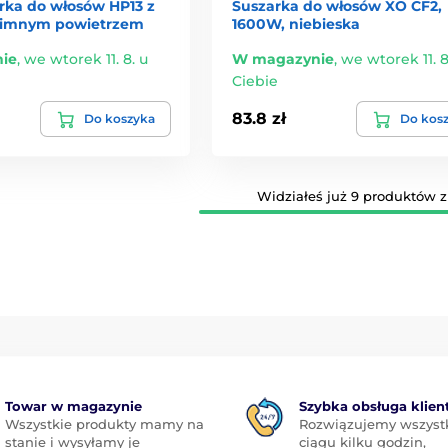
rka do włosów HP13 z
Suszarka do włosów XO CF2,
zimnym powietrzem
1600W, niebieska
ie
,
we wtorek 11. 8. u
W magazynie
,
we wtorek 11. 8
Ciebie
83.8 zł
Do koszyka
Do kos
Widziałeś już 9 produktów z 
Towar w magazynie
Szybka obsługa klien
Wszystkie produkty mamy na
Rozwiązujemy wszyst
stanie i wysyłamy je
ciągu kilku godzin,