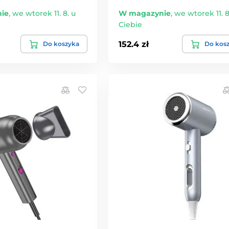
ie
,
we wtorek 11. 8. u
W magazynie
,
we wtorek 11. 8
Ciebie
152.4 zł
Do koszyka
Do kos