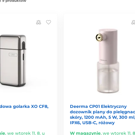
z 9 produktów
owa golarka XO CF8,
Deerma CP01 Elektryczny
dozownik piany do pielęgnac
skóry, 1200 mAh, 5 W, 300 ml
IPX6, USB-C, różowy
ie
,
we wtorek 11. 8. u
W magazynie
,
we wtorek 11. 8