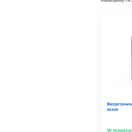
Pokazujemy 1-9 
Bezprzewod
szara
W magazyn