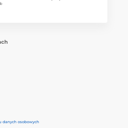
ub
ach
iu danych osobowych