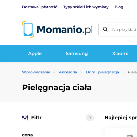
Dostawa i płatność
Typy szkieł i ich wymiary
Blog
Na przykład
Apple
Samsung
Xiaomi
Wprowadzenie
Akcesoria
Dom i pielęgnacja
Pielę
Pielęgnacja ciała
Filtr
Najlepiej sp
9
cena