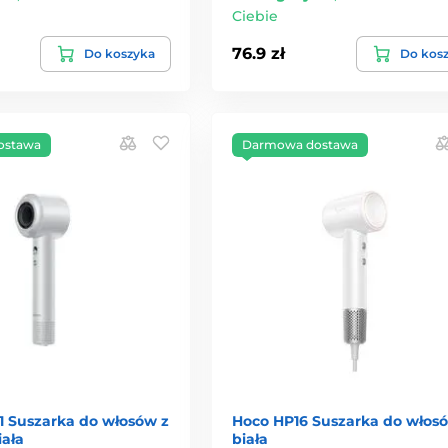
Ciebie
76.9 zł
Do koszyka
Do kos
ostawa
Darmowa dostawa
 Suszarka do włosów z
Hoco HP16 Suszarka do włos
iała
biała