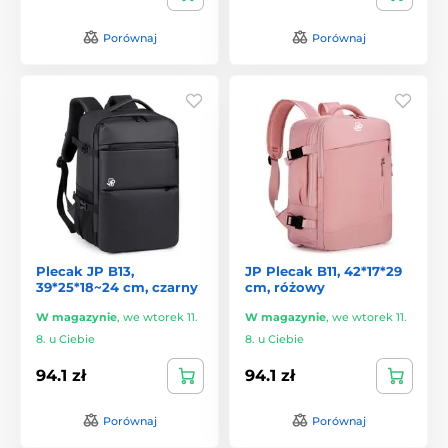
Porównaj
Porównaj
Plecak JP B13,
JP Plecak B11, 42*17*29
39*25*18~24 cm, czarny
cm, różowy
W magazynie
,
we wtorek 11.
W magazynie
,
we wtorek 11.
8. u Ciebie
8. u Ciebie
94.1 zł
94.1 zł
Porównaj
Porównaj