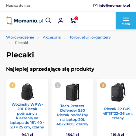
info@momanio.pl
Napisz do nas
0
Menu
Wprowadzenie
Akcesoria
Torby, etui i organizery
Plecaki
Plecaki
Najlepiej sprzedające się produkty
Wozinsky WPW-
Tech-Protect
20L Plecak
Plecak JP B09,
Defender S50
podróżny z
45*31*22~26 cm,
Plecak podróżny
kieszenią na
czarny
na laptop 20L
laptopa do 15", 40 ×
40×20×25, czarny
20 × 25 cm, czarny
94.1 zł
154.1 zł
119.8 zł