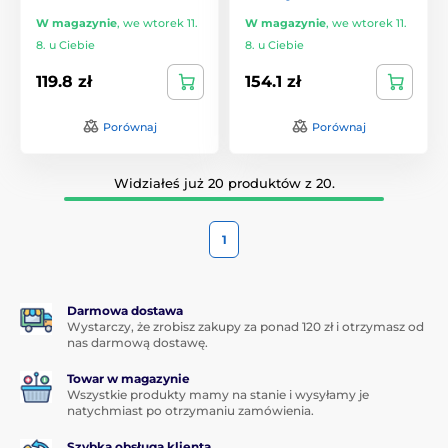
W magazynie
,
we wtorek 11.
W magazynie
,
we wtorek 11.
8. u Ciebie
8. u Ciebie
119.8 zł
154.1 zł
Porównaj
Porównaj
Widziałeś już 20 produktów z 20.
1
Darmowa dostawa
Wystarczy, że zrobisz zakupy za ponad 120 zł i otrzymasz od
nas darmową dostawę.
Towar w magazynie
Wszystkie produkty mamy na stanie i wysyłamy je
natychmiast po otrzymaniu zamówienia.
Szybka obsługa klienta