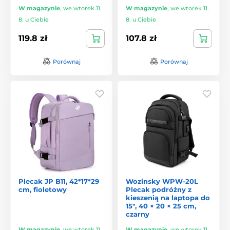
W magazynie
,
we wtorek 11.
W magazynie
,
we wtorek 11.
8. u Ciebie
8. u Ciebie
119.8 zł
107.8 zł
Porównaj
Porównaj
Plecak JP B11, 42*17*29
Wozinsky WPW-20L
cm, fioletowy
Plecak podróżny z
kieszenią na laptopa do
15", 40 × 20 × 25 cm,
czarny
W magazynie
,
we wtorek 11.
W magazynie
,
we wtorek 11.