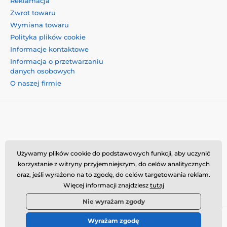
Reklamacja
Zwrot towaru
Wymiana towaru
Polityka plików cookie
Informacje kontaktowe
Informacja o przetwarzaniu
danych osobowych
O naszej firmie
Momanio s.r.o., Okružní 361/14, 74718, Píšť, Czechy,
Używamy plików cookie do podstawowych funkcji, aby uczynić
VAT: CZ09604707, info@momanio.pl
korzystanie z witryny przyjemniejszym, do celów analitycznych
oraz, jeśli wyrażono na to zgodę, do celów targetowania reklam.
Więcej informacji znajdziesz
tutaj
Nie wyrażam zgody
Wyrażam zgodę
© 2026 www.momanio.pl ⦁ Utworzono e-sklep
SIMPLIA.cz