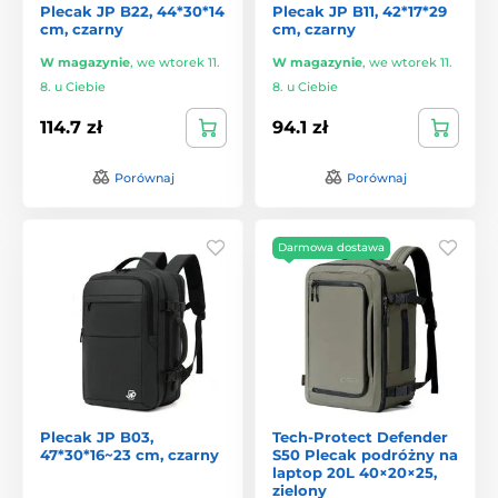
Plecak JP B22, 44*30*14
Plecak JP B11, 42*17*29
cm, czarny
cm, czarny
W magazynie
,
we wtorek 11.
W magazynie
,
we wtorek 11.
8. u Ciebie
8. u Ciebie
114.7 zł
94.1 zł
Porównaj
Porównaj
Darmowa dostawa
Plecak JP B03,
Tech-Protect Defender
47*30*16~23 cm, czarny
S50 Plecak podróżny na
laptop 20L 40×20×25,
zielony