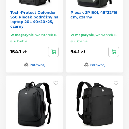
Tech-Protect Defender
Plecak JP B01, 48*32*16
S50 Plecak podróżny na
cm, czarny
laptop 20L 40×20×25,
czarny
W magazynie
,
we wtorek 11.
W magazynie
,
we wtorek 11.
8. u Ciebie
8. u Ciebie
154.1 zł
94.1 zł
Porównaj
Porównaj