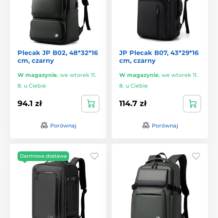
Plecak JP B02, 48*32*16
JP Plecak B07, 43*29*16
cm, czarny
cm, czarny
W magazynie
,
we wtorek 11.
W magazynie
,
we wtorek 11.
8. u Ciebie
8. u Ciebie
94.1 zł
114.7 zł
Porównaj
Porównaj
Darmowa dostawa