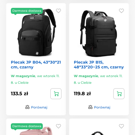
Darmowa dostawa
Plecak JP B04, 43*30*21
Plecak JP B15,
cm, czarny
48*33*20~25 cm, czarny
W magazynie
,
we wtorek 11.
W magazynie
,
we wtorek 11.
8. u Ciebie
8. u Ciebie
133.5 zł
119.8 zł
Porównaj
Porównaj
Darmowa dostawa