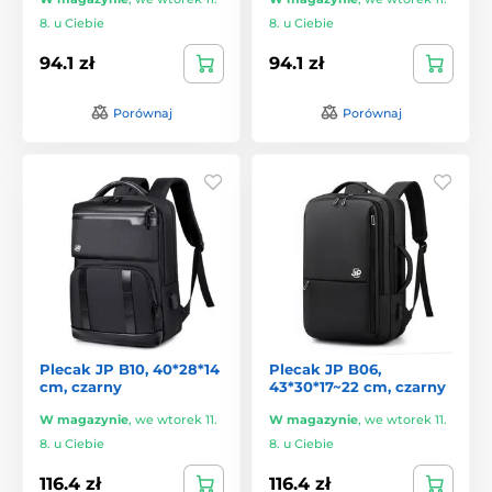
8. u Ciebie
8. u Ciebie
94.1 zł
94.1 zł
Porównaj
Porównaj
Plecak JP B10, 40*28*14
Plecak JP B06,
cm, czarny
43*30*17~22 cm, czarny
W magazynie
,
we wtorek 11.
W magazynie
,
we wtorek 11.
8. u Ciebie
8. u Ciebie
116.4 zł
116.4 zł