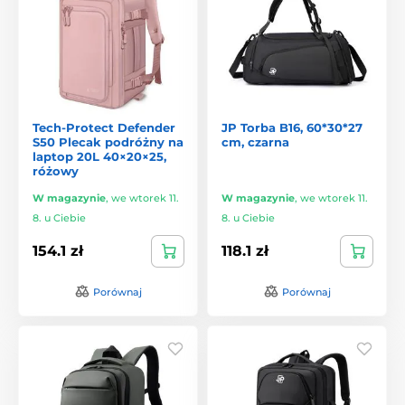
Tech-Protect Defender
JP Torba B16, 60*30*27
S50 Plecak podróżny na
cm, czarna
laptop 20L 40×20×25,
różowy
W magazynie
,
we wtorek 11.
W magazynie
,
we wtorek 11.
8. u Ciebie
8. u Ciebie
154.1 zł
118.1 zł
Porównaj
Porównaj